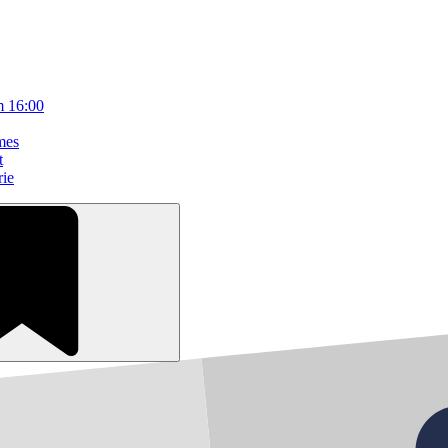
m 16:00
mes
t
rie