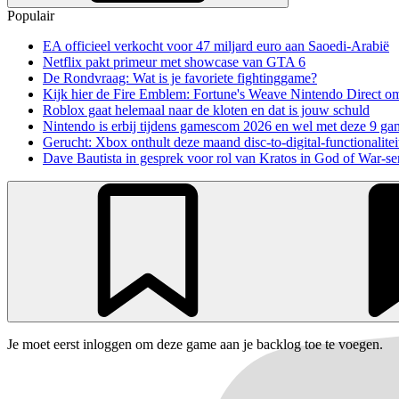
Populair
EA officieel verkocht voor 47 miljard euro aan Saoedi-Arabië
Netflix pakt primeur met showcase van GTA 6
De Rondvraag: Wat is je favoriete fightinggame?
Kijk hier de Fire Emblem: Fortune's Weave Nintendo Direct o
Roblox gaat helemaal naar de kloten en dat is jouw schuld
Nintendo is erbij tijdens gamescom 2026 en wel met deze 9 ga
Gerucht: Xbox onthult deze maand disc-to-digital-functionalitei
Dave Bautista in gesprek voor rol van Kratos in God of War-se
Je moet eerst inloggen om deze game aan je backlog toe te voegen.