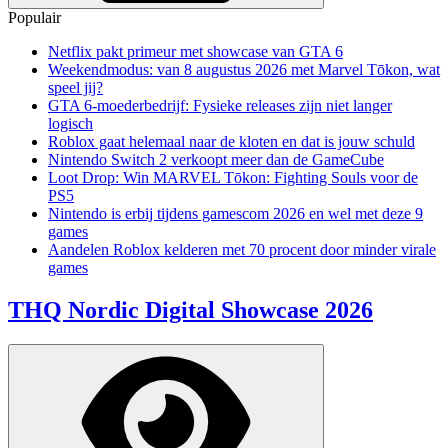
Populair
Netflix pakt primeur met showcase van GTA 6
Weekendmodus: van 8 augustus 2026 met Marvel Tōkon, wat
speel jij?
GTA 6-moederbedrijf: Fysieke releases zijn niet langer
logisch
Roblox gaat helemaal naar de kloten en dat is jouw schuld
Nintendo Switch 2 verkoopt meer dan de GameCube
Loot Drop: Win MARVEL Tōkon: Fighting Souls voor de
PS5
Nintendo is erbij tijdens gamescom 2026 en wel met deze 9
games
Aandelen Roblox kelderen met 70 procent door minder virale
games
THQ Nordic Digital Showcase 2026