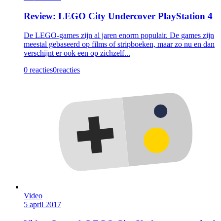
Review: LEGO City Undercover PlayStation 4
De LEGO-games zijn al jaren enorm populair. De games zijn
meestal gebaseerd op films of stripboeken, maar zo nu en dan
verschijnt er ook een op zichzelf...
0 reacties
0
reacties
Video
5 april 2017