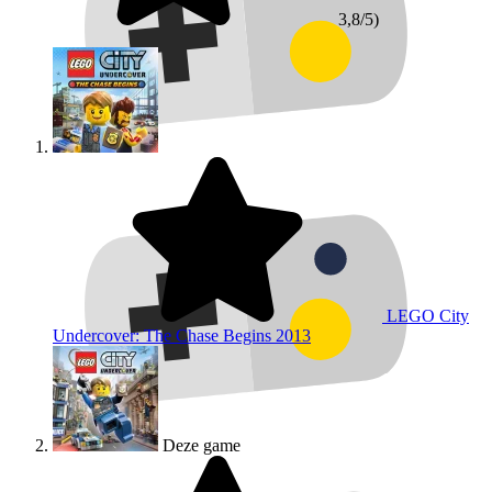
3,8/5)
LEGO City
Undercover: The Chase Begins
2013
Deze game