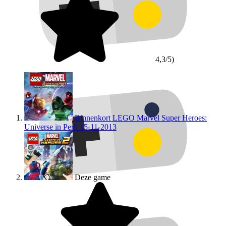
4,3/5)
Binnenkort
LEGO Marvel Super Heroes:
Universe in Peril
15-11-2013
Deze game