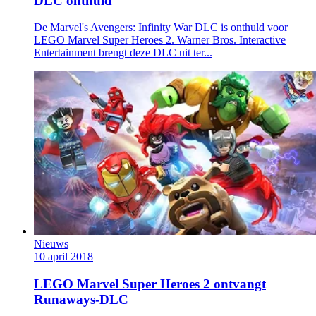
DLC onthuld
De Marvel's Avengers: Infinity War DLC is onthuld voor
LEGO Marvel Super Heroes 2. Warner Bros. Interactive
Entertainment brengt deze DLC uit ter...
Nieuws
10 april 2018
LEGO Marvel Super Heroes 2 ontvangt
Runaways-DLC