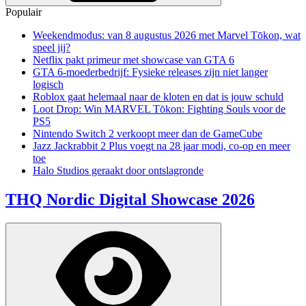
Populair
Weekendmodus: van 8 augustus 2026 met Marvel Tōkon, wat
speel jij?
Netflix pakt primeur met showcase van GTA 6
GTA 6-moederbedrijf: Fysieke releases zijn niet langer
logisch
Roblox gaat helemaal naar de kloten en dat is jouw schuld
Loot Drop: Win MARVEL Tōkon: Fighting Souls voor de
PS5
Nintendo Switch 2 verkoopt meer dan de GameCube
Jazz Jackrabbit 2 Plus voegt na 28 jaar modi, co-op en meer
toe
Halo Studios geraakt door ontslagronde
THQ Nordic Digital Showcase 2026