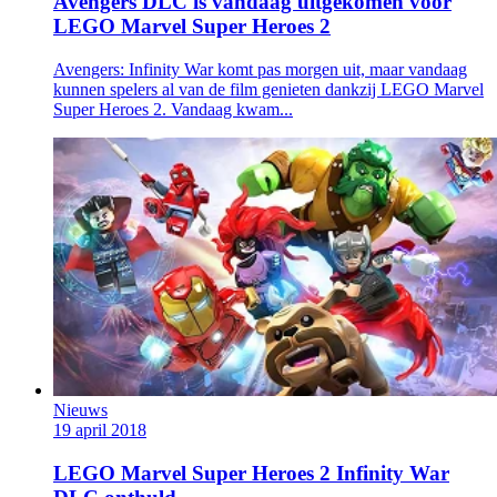
Avengers DLC is vandaag uitgekomen voor
LEGO Marvel Super Heroes 2
Avengers: Infinity War komt pas morgen uit, maar vandaag
kunnen spelers al van de film genieten dankzij LEGO Marvel
Super Heroes 2. Vandaag kwam...
Nieuws
19 april 2018
LEGO Marvel Super Heroes 2 Infinity War