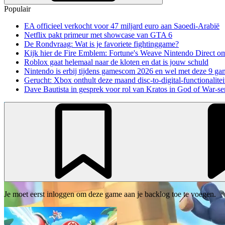
Populair
EA officieel verkocht voor 47 miljard euro aan Saoedi-Arabië
Netflix pakt primeur met showcase van GTA 6
De Rondvraag: Wat is je favoriete fightinggame?
Kijk hier de Fire Emblem: Fortune's Weave Nintendo Direct o
Roblox gaat helemaal naar de kloten en dat is jouw schuld
Nintendo is erbij tijdens gamescom 2026 en wel met deze 9 ga
Gerucht: Xbox onthult deze maand disc-to-digital-functionalitei
Dave Bautista in gesprek voor rol van Kratos in God of War-se
Je moet eerst inloggen om deze game aan je backlog toe te voegen.