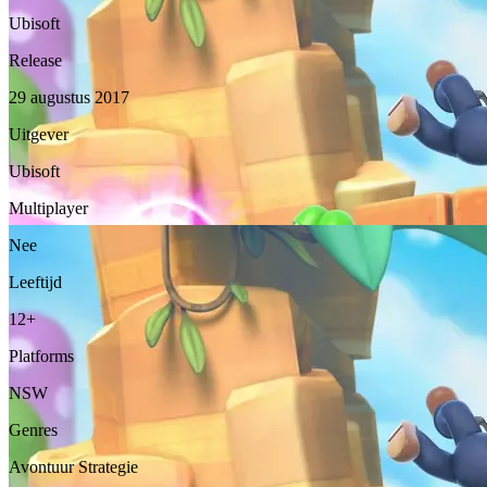
Ubisoft
Release
29 augustus 2017
Uitgever
Ubisoft
Multiplayer
Nee
Leeftijd
12+
Platforms
NSW
Genres
Avontuur
Strategie