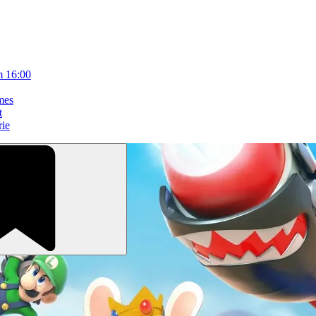
m 16:00
mes
t
rie