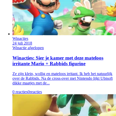
Winacties
24 juli 2018
Winactie afgelopen
Winacties: Sier je kamer met deze mateloos
irritante Mario + Rabbids figurine
Ze zijn klein, wollig en mateloos irritant. Ik heb het natuurlijk
over de Rabbids. Na de cross-over met Nintendo lijkt Ubisoft
dikke maatjes met de...
0 reacties
0
reacties