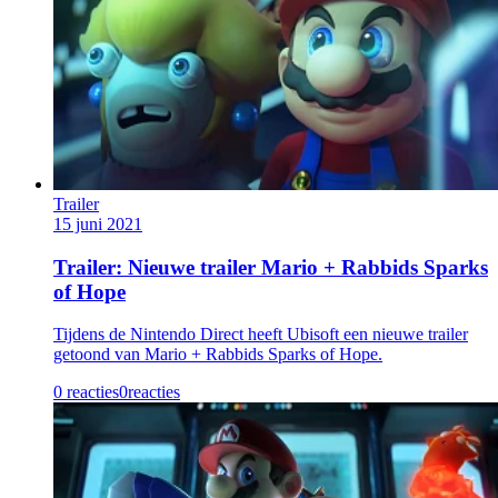
Trailer
15 juni 2021
Trailer: Nieuwe trailer Mario + Rabbids Sparks
of Hope
Tijdens de Nintendo Direct heeft Ubisoft een nieuwe trailer
getoond van Mario + Rabbids Sparks of Hope.
0 reacties
0
reacties