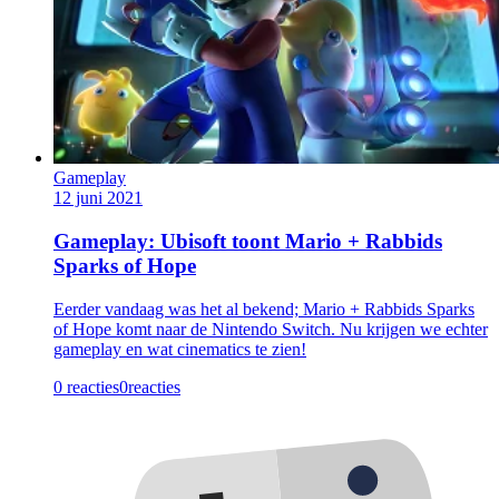
Gameplay
12 juni 2021
Gameplay: Ubisoft toont Mario + Rabbids
Sparks of Hope
Eerder vandaag was het al bekend; Mario + Rabbids Sparks
of Hope komt naar de Nintendo Switch. Nu krijgen we echter
gameplay en wat cinematics te zien!
0 reacties
0
reacties