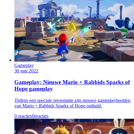
Gameplay
30 juni 2022
Gameplay: Nieuwe Mario + Rabbids Sparks of
Hope gameplay
Tijdens een speciale presentatie zijn nieuwe gameplaybeelden
van Mario + Rabbids Sparks of Hope onthuld.
0 reacties
0
reacties