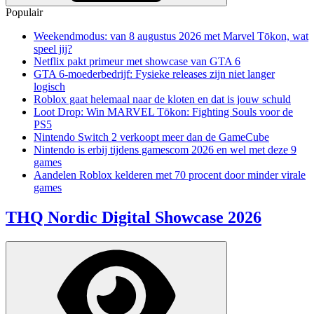
Populair
Weekendmodus: van 8 augustus 2026 met Marvel Tōkon, wat
speel jij?
Netflix pakt primeur met showcase van GTA 6
GTA 6-moederbedrijf: Fysieke releases zijn niet langer
logisch
Roblox gaat helemaal naar de kloten en dat is jouw schuld
Loot Drop: Win MARVEL Tōkon: Fighting Souls voor de
PS5
Nintendo Switch 2 verkoopt meer dan de GameCube
Nintendo is erbij tijdens gamescom 2026 en wel met deze 9
games
Aandelen Roblox kelderen met 70 procent door minder virale
games
THQ Nordic Digital Showcase 2026