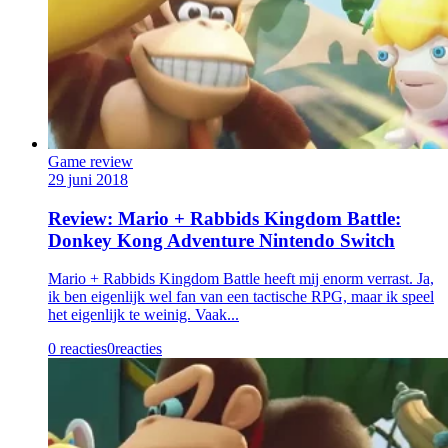
Game review
29 juni 2018
Review: Mario + Rabbids Kingdom Battle:
Donkey Kong Adventure Nintendo Switch
Mario + Rabbids Kingdom Battle heeft mij enorm verrast. Ja,
ik ben eigenlijk wel fan van een tactische RPG, maar ik speel
het eigenlijk te weinig. Vaak...
0 reacties
0
reacties