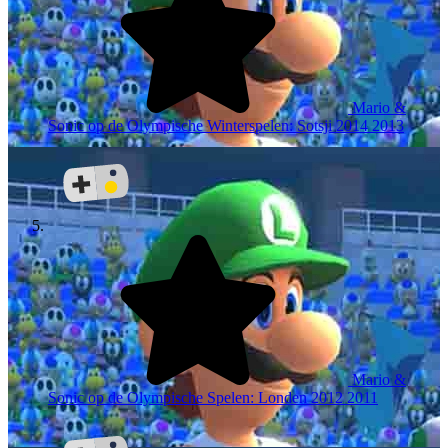
Mario &
Sonic op de Olympische Winterspelen: Sotsji 2014
2013
Mario &
Sonic op de Olympische Spelen: Londen 2012
2011