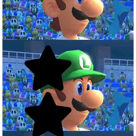
NSW
Genres
Sport
Party
Reviewscore