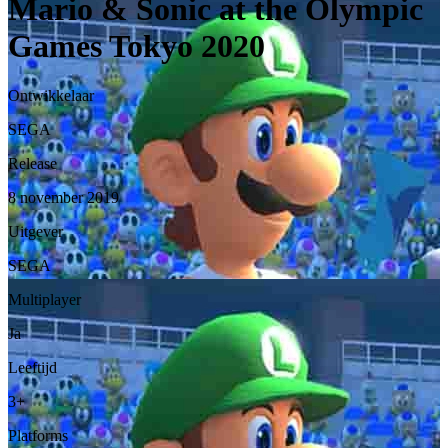
Mario & Sonic at the Olympic
Games Tokyo 2020
Ontwikkelaar
SEGA
Release
8 november 2019
Uitgever
SEGA
Multiplayer
Ja
Leeftijd
3+
Platforms