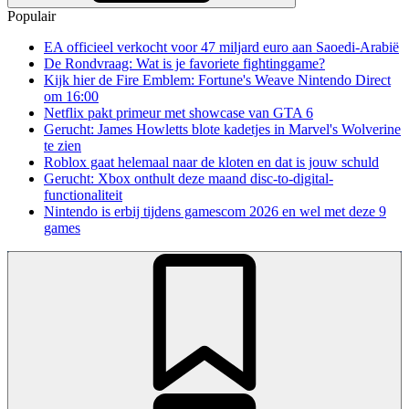
Populair
EA officieel verkocht voor 47 miljard euro aan Saoedi-Arabië
De Rondvraag: Wat is je favoriete fightinggame?
Kijk hier de Fire Emblem: Fortune's Weave Nintendo Direct
om 16:00
Netflix pakt primeur met showcase van GTA 6
Gerucht: James Howletts blote kadetjes in Marvel's Wolverine
te zien
Roblox gaat helemaal naar de kloten en dat is jouw schuld
Gerucht: Xbox onthult deze maand disc-to-digital-
functionaliteit
Nintendo is erbij tijdens gamescom 2026 en wel met deze 9
games