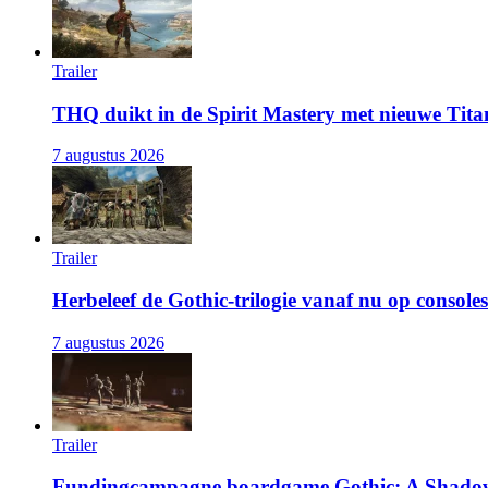
Trailer
THQ duikt in de Spirit Mastery met nieuwe Titan
7 augustus 2026
Trailer
Herbeleef de Gothic-trilogie vanaf nu op consoles
7 augustus 2026
Trailer
Fundingcampagne boardgame Gothic: A Shadow'