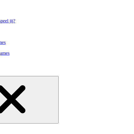
eel jij?
mes
games