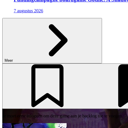
7 augustus 2026
Meer
Je moet eerst inloggen om deze game aan je backlog toe te voegen.