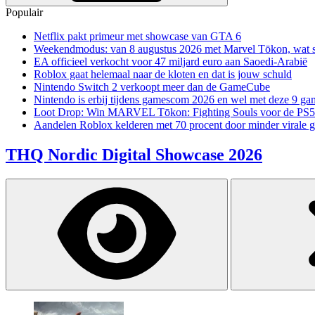
Populair
Netflix pakt primeur met showcase van GTA 6
Weekendmodus: van 8 augustus 2026 met Marvel Tōkon, wat sp
EA officieel verkocht voor 47 miljard euro aan Saoedi-Arabië
Roblox gaat helemaal naar de kloten en dat is jouw schuld
Nintendo Switch 2 verkoopt meer dan de GameCube
Nintendo is erbij tijdens gamescom 2026 en wel met deze 9 ga
Loot Drop: Win MARVEL Tōkon: Fighting Souls voor de PS5
Aandelen Roblox kelderen met 70 procent door minder virale 
THQ Nordic Digital Showcase 2026