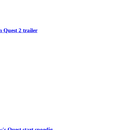
 Quest 2 trailer
s Quest start spoedig