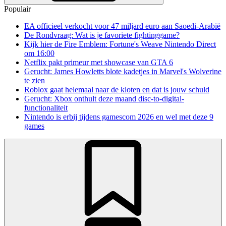
Populair
EA officieel verkocht voor 47 miljard euro aan Saoedi-Arabië
De Rondvraag: Wat is je favoriete fightinggame?
Kijk hier de Fire Emblem: Fortune's Weave Nintendo Direct
om 16:00
Netflix pakt primeur met showcase van GTA 6
Gerucht: James Howletts blote kadetjes in Marvel's Wolverine
te zien
Roblox gaat helemaal naar de kloten en dat is jouw schuld
Gerucht: Xbox onthult deze maand disc-to-digital-
functionaliteit
Nintendo is erbij tijdens gamescom 2026 en wel met deze 9
games