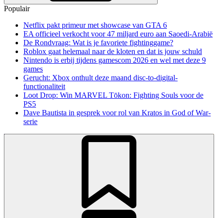
Populair
Netflix pakt primeur met showcase van GTA 6
EA officieel verkocht voor 47 miljard euro aan Saoedi-Arabië
De Rondvraag: Wat is je favoriete fightinggame?
Roblox gaat helemaal naar de kloten en dat is jouw schuld
Nintendo is erbij tijdens gamescom 2026 en wel met deze 9
games
Gerucht: Xbox onthult deze maand disc-to-digital-
functionaliteit
Loot Drop: Win MARVEL Tōkon: Fighting Souls voor de
PS5
Dave Bautista in gesprek voor rol van Kratos in God of War-
serie