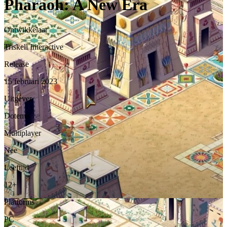
Pharaoh: A New Era
Ontwikkelaar
Triskell Interactive
Release
15 februari 2023
Uitgever
Dotemu
Multiplayer
Nee
Leeftijd
12+
Platforms
PC