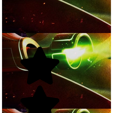
PC
PS4
XONE
Genres
Third-Person Shooter
Reviewscore