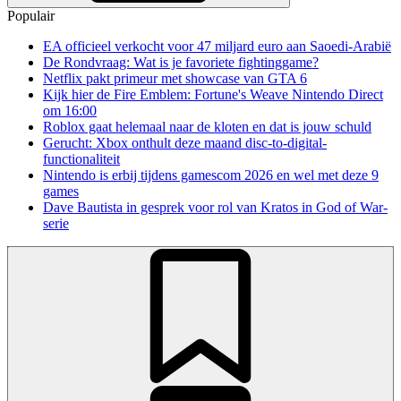
Populair
EA officieel verkocht voor 47 miljard euro aan Saoedi-Arabië
De Rondvraag: Wat is je favoriete fightinggame?
Netflix pakt primeur met showcase van GTA 6
Kijk hier de Fire Emblem: Fortune's Weave Nintendo Direct
om 16:00
Roblox gaat helemaal naar de kloten en dat is jouw schuld
Gerucht: Xbox onthult deze maand disc-to-digital-
functionaliteit
Nintendo is erbij tijdens gamescom 2026 en wel met deze 9
games
Dave Bautista in gesprek voor rol van Kratos in God of War-
serie