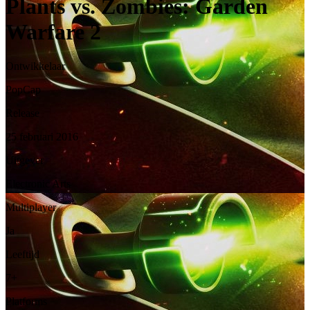
Plants vs. Zombies: Garden
Warfare 2
Ontwikkelaar
PopCap
Release
25 februari 2016
Uitgever
Electronic Arts
Multiplayer
Ja
Leeftijd
7+
Platforms