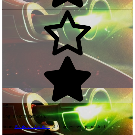
4/5
Log in om te stemmen.
Serie:
Plants vs. Zombies
(4 / 6 gereviewd, gemiddeld