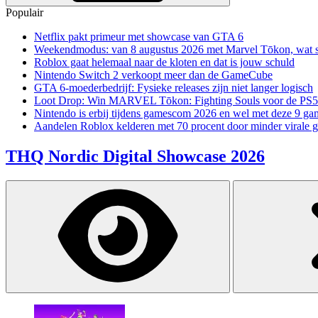
Populair
Netflix pakt primeur met showcase van GTA 6
Weekendmodus: van 8 augustus 2026 met Marvel Tōkon, wat sp
Roblox gaat helemaal naar de kloten en dat is jouw schuld
Nintendo Switch 2 verkoopt meer dan de GameCube
GTA 6-moederbedrijf: Fysieke releases zijn niet langer logisch
Loot Drop: Win MARVEL Tōkon: Fighting Souls voor de PS5
Nintendo is erbij tijdens gamescom 2026 en wel met deze 9 ga
Aandelen Roblox kelderen met 70 procent door minder virale 
THQ Nordic Digital Showcase 2026