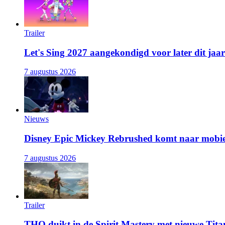
Trailer
Let's Sing 2027 aangekondigd voor later dit jaar
7 augustus 2026
Nieuws
Disney Epic Mickey Rebrushed komt naar mobie
7 augustus 2026
Trailer
THQ duikt in de Spirit Mastery met nieuwe Titan