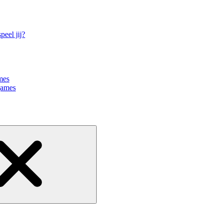
eel jij?
mes
games