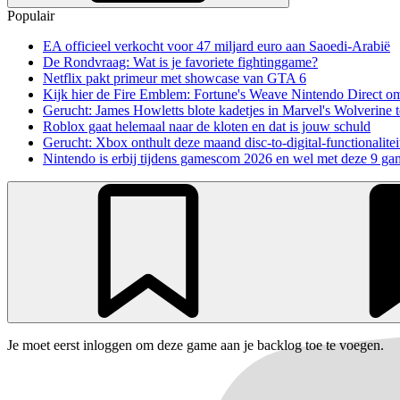
Populair
EA officieel verkocht voor 47 miljard euro aan Saoedi-Arabië
De Rondvraag: Wat is je favoriete fightinggame?
Netflix pakt primeur met showcase van GTA 6
Kijk hier de Fire Emblem: Fortune's Weave Nintendo Direct o
Gerucht: James Howletts blote kadetjes in Marvel's Wolverine t
Roblox gaat helemaal naar de kloten en dat is jouw schuld
Gerucht: Xbox onthult deze maand disc-to-digital-functionalitei
Nintendo is erbij tijdens gamescom 2026 en wel met deze 9 ga
Je moet eerst inloggen om deze game aan je backlog toe te voegen.