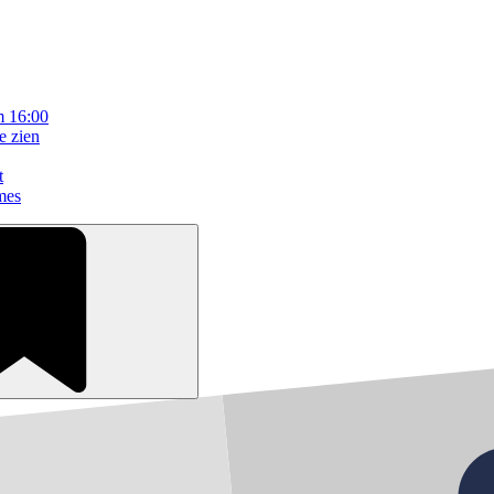
m 16:00
e zien
t
mes