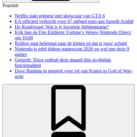
Populair
Netflix pakt primeur met showcase van GTA 6
EA officieel verkocht voor 47 miljard euro aan Saoedi-Arabië
De Rondvraag: Wat is je favoriete fightinggame?
Kijk hier de Fire Emblem: Fortune's Weave Nintendo Direct
om 16:00
Roblox gaat helemaal naar de kloten en dat is jouw schuld
Nintendo is erbij tijdens gamescom 2026 en wel met deze 9
games
Gerucht: Xbox onthult deze maand disc-to-digital-
functionaliteit
Dave Bautista in gesprek voor rol van Kratos in God of War-
serie