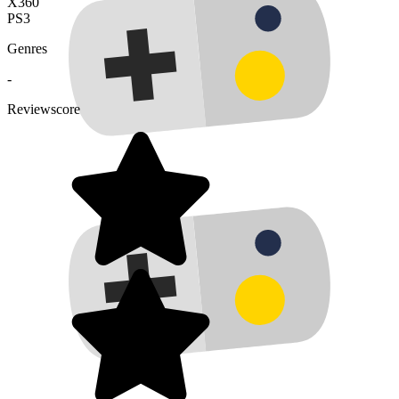
X360
PS3
Genres
-
Reviewscore