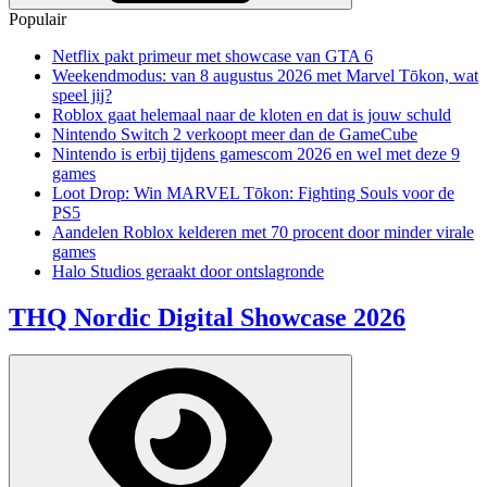
Populair
Netflix pakt primeur met showcase van GTA 6
Weekendmodus: van 8 augustus 2026 met Marvel Tōkon, wat
speel jij?
Roblox gaat helemaal naar de kloten en dat is jouw schuld
Nintendo Switch 2 verkoopt meer dan de GameCube
Nintendo is erbij tijdens gamescom 2026 en wel met deze 9
games
Loot Drop: Win MARVEL Tōkon: Fighting Souls voor de
PS5
Aandelen Roblox kelderen met 70 procent door minder virale
games
Halo Studios geraakt door ontslagronde
THQ Nordic Digital Showcase 2026