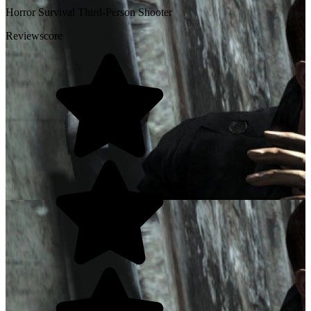
Horror
Survival
Third-Person Shooter
Reviewscore