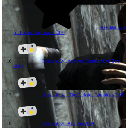
Resident Evil
5 - Lost in Nightmares
2010
Resident Evil Archives: Resident Evil Zero
2010
Resident Evil: The Darkside Chronicles
2009
Resident Evil Archives
2009