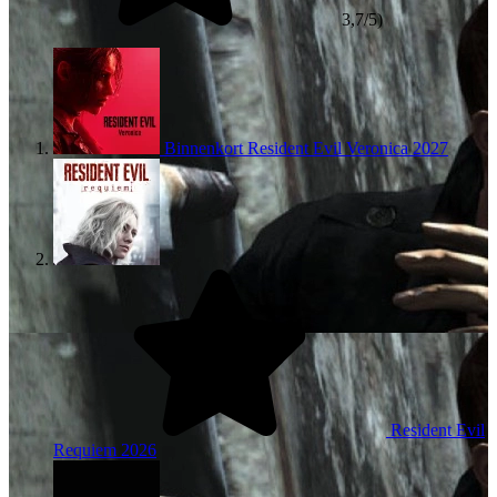
3,7/5)
Binnenkort
Resident Evil Veronica
2027
Resident Evil
Requiem
2026