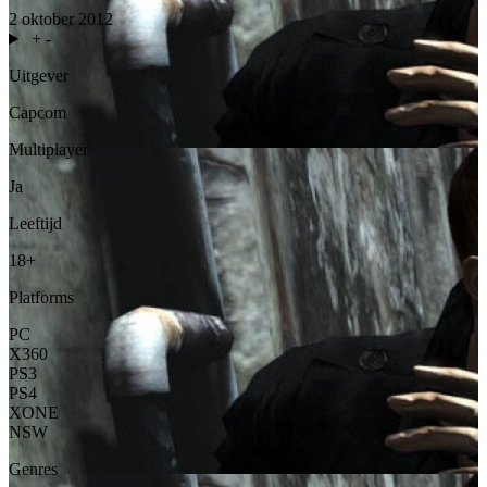
2 oktober 2012
+
-
Uitgever
Capcom
Multiplayer
Ja
Leeftijd
18+
Platforms
PC
X360
PS3
PS4
XONE
NSW
Genres