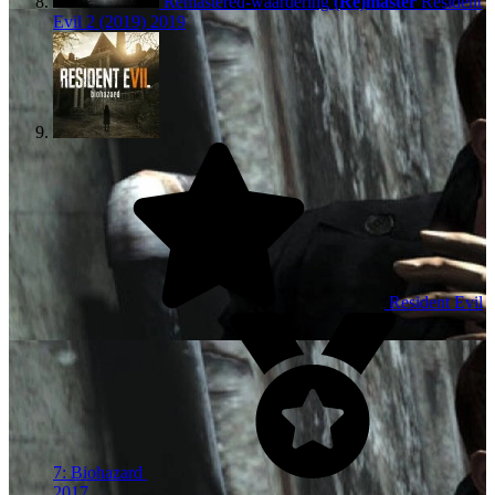
Remastered-waardering
(Re)master
Resident
Evil 2 (2019)
2019
Resident Evil
7: Biohazard
2017