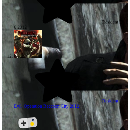
Resident Evil
6
2012
Resident
Evil: Operation Raccoon City
2012