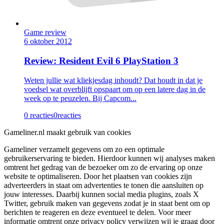
Game review
6 oktober 2012
Review: Resident Evil 6 PlayStation 3
Weten jullie wat kliekjesdag inhoudt? Dat houdt in dat je
voedsel wat overblijft opspaart om op een latere dag in de
week op te peuzelen. Bij Capcom...
0 reacties
0
reacties
Gameliner.nl maakt gebruik van cookies
Gameliner verzamelt gegevens om zo een optimale
gebruikerservaring te bieden. Hierdoor kunnen wij analyses maken
omtrent het gedrag van de bezoeker om zo de ervaring op onze
website te optimaliseren. Door het plaatsen van cookies zijn
adverteerders in staat om advertenties te tonen die aansluiten op
jouw interesses. Daarbij kunnen social media plugins, zoals X
Twitter, gebruik maken van gegevens zodat je in staat bent om op
berichten te reageren en deze eventueel te delen. Voor meer
informatie omtrent onze privacy policy verwijzen wij je graag door