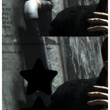
PC
X360
PS3
PS4
XONE
NSW
Genres
Horror
Survival
Third-Person Shooter
Reviewscore