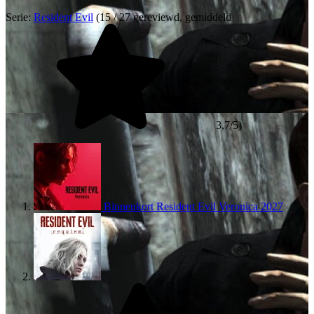
Serie:
Resident Evil
(15 / 27 gereviewd, gemiddeld
3,7/5)
Binnenkort
Resident Evil Veronica
2027