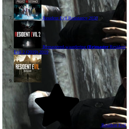
Resident Evil Resistance
2020
Remastered-waardering
(Re)master
Resident
Evil 2 (2019)
2019
Resident Evil