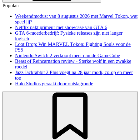
Populair
Weekendmodus: van 8 augustus 2026 met Marvel Tōkon, wat
speel jij?
Netflix pakt primeur met showcase van GTA 6
GTA 6-moederbedrijf: Fysieke releases zijn niet langer
logisch
Loot Drop: Win MARVEL Tōkon: Fighting Souls voor de
PS5
Nintendo Switch 2 verkoopt meer dan de GameCube
Beast of Reincarnation review - Sterke wolf in een zwakke
roedel
Jazz Jackrabbit 2 Plus voegt na 28 jaar modi, co-op en meer
toe
Halo Studios geraakt door ontslagronde