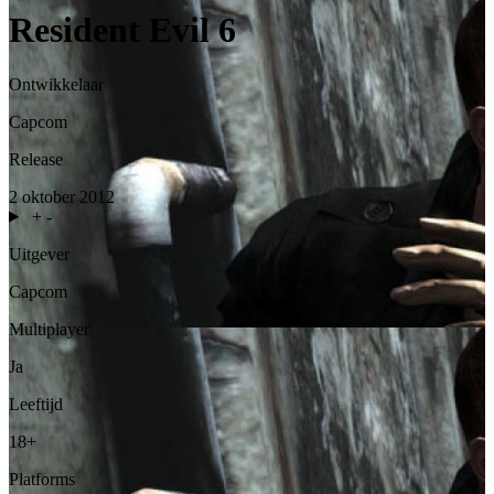
Resident Evil 6
Ontwikkelaar
Capcom
Release
2 oktober 2012
+
-
Uitgever
Capcom
Multiplayer
Ja
Leeftijd
18+
Platforms