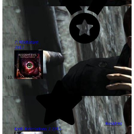
7: Biohazard
2017
Resident
Evil: Revelations 2
2015