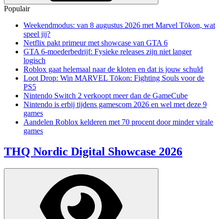
Populair
Weekendmodus: van 8 augustus 2026 met Marvel Tōkon, wat
speel jij?
Netflix pakt primeur met showcase van GTA 6
GTA 6-moederbedrijf: Fysieke releases zijn niet langer
logisch
Roblox gaat helemaal naar de kloten en dat is jouw schuld
Loot Drop: Win MARVEL Tōkon: Fighting Souls voor de
PS5
Nintendo Switch 2 verkoopt meer dan de GameCube
Nintendo is erbij tijdens gamescom 2026 en wel met deze 9
games
Aandelen Roblox kelderen met 70 procent door minder virale
games
THQ Nordic Digital Showcase 2026