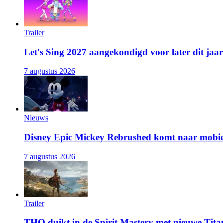
Trailer
Let's Sing 2027 aangekondigd voor later dit jaar
7 augustus 2026
Nieuws
Disney Epic Mickey Rebrushed komt naar mobie
7 augustus 2026
Trailer
THQ duikt in de Spirit Mastery met nieuwe Titan