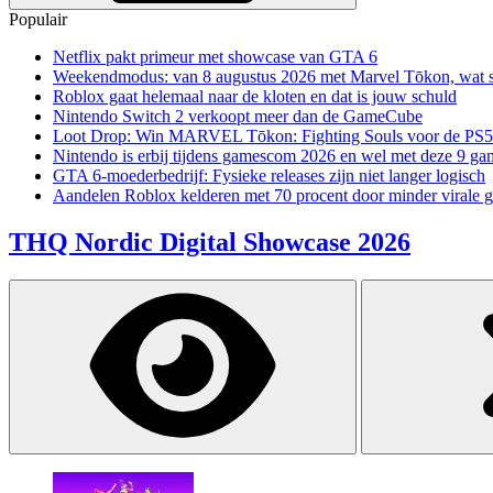
Populair
Netflix pakt primeur met showcase van GTA 6
Weekendmodus: van 8 augustus 2026 met Marvel Tōkon, wat sp
Roblox gaat helemaal naar de kloten en dat is jouw schuld
Nintendo Switch 2 verkoopt meer dan de GameCube
Loot Drop: Win MARVEL Tōkon: Fighting Souls voor de PS5
Nintendo is erbij tijdens gamescom 2026 en wel met deze 9 ga
GTA 6-moederbedrijf: Fysieke releases zijn niet langer logisch
Aandelen Roblox kelderen met 70 procent door minder virale 
THQ Nordic Digital Showcase 2026