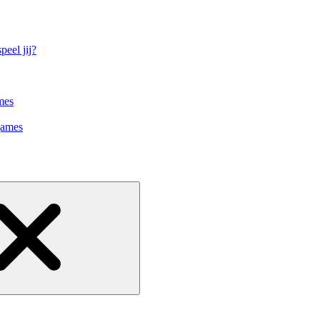
eel jij?
mes
games