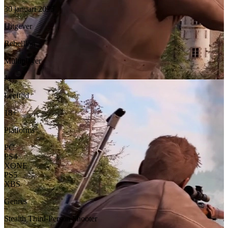
30 januari 2025
Uitgever
Rebellion
Multiplayer
Ja
Leeftijd
18+
Platforms
PC
PS4
XONE
PS5
XBS
Genres
Stealth
Third-Person Shooter