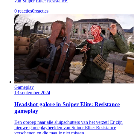
van Sniper Elite: Resistance.
0 reacties
0
reacties
Gameplay
13 september 2024
Headshot-galore in Sniper Elite: Resistance
gameplay
Een oproep naar alle sluipschutters van het verzet! Er zijn
nieuwe gameplaybeelden van Sniper Elite: Resistance
verschenen en die mag je niet missen.