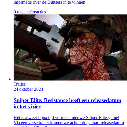
informatie over de Duitsers in te winnen.
0 reacties
0
reacties
Trailer
24 oktober 2024
Sniper Elite: Resistance heeft een releasedatum
in het vizier
Het is alweer bijna tijd voor een nieuwe Sniper Elite-game!
Via een verse trailer komen we achter de januari releasedatum