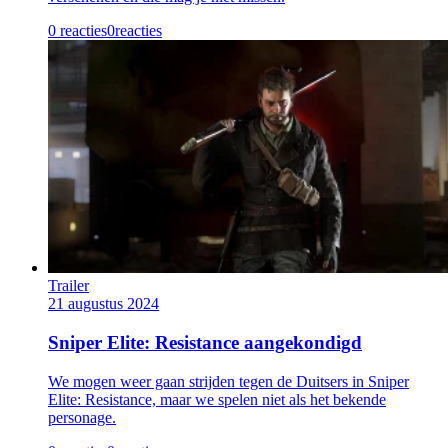
0 reacties
0
reacties
Trailer
21 augustus 2024
Sniper Elite: Resistance aangekondigd
We mogen weer gaan strijden tegen de Duitsers in Sniper
Elite: Resistance, maar we spelen niet als het bekende
personage.