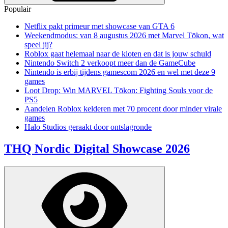
Populair
Netflix pakt primeur met showcase van GTA 6
Weekendmodus: van 8 augustus 2026 met Marvel Tōkon, wat
speel jij?
Roblox gaat helemaal naar de kloten en dat is jouw schuld
Nintendo Switch 2 verkoopt meer dan de GameCube
Nintendo is erbij tijdens gamescom 2026 en wel met deze 9
games
Loot Drop: Win MARVEL Tōkon: Fighting Souls voor de
PS5
Aandelen Roblox kelderen met 70 procent door minder virale
games
Halo Studios geraakt door ontslagronde
THQ Nordic Digital Showcase 2026