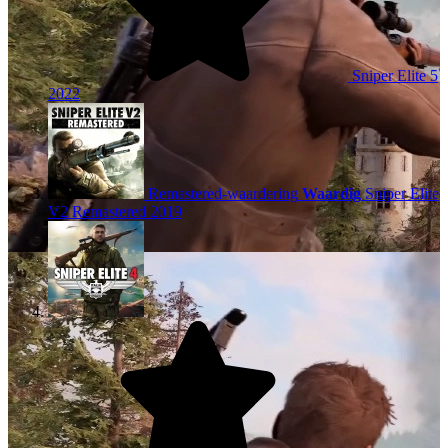
Sniper Elite 5
2022
Remastered-waardering
Waardig
Sniper Elite
V2 Remastered
2019