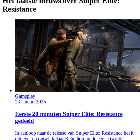
Het laatste nieuws over Sniper Elite:
Resistance
Gameplay
23 januari 2025
Eerste 20 minuten Sniper Elite: Resistance
gedeeld
In aanloop naar de release van Sniper Elite: Resistance heeft
uitgever en ontwikkelaar Rebellion nu de eerste twintig