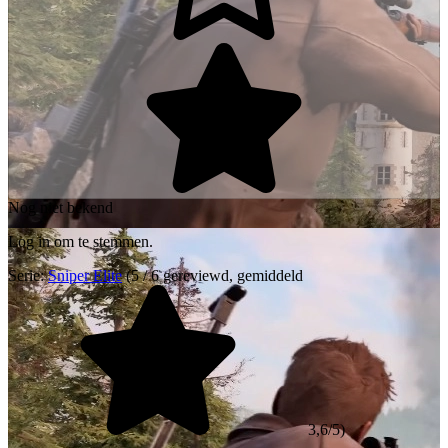
Nog niet bekend
Log in om te stemmen.
Serie:
Sniper Elite
(5 / 6 gereviewd, gemiddeld
3,6/5)