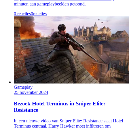
minuten aan gameplaybeelden getoond.
0 reacties
0
reacties
Gameplay
25 november 2024
Bezoek Hotel Terminus in Sniper Elite:
Resistance
In een nieuwe video van Sniper Elite: Resistance staat Hotel
Terminus centraal. Harry Hawker moet infiltreren om