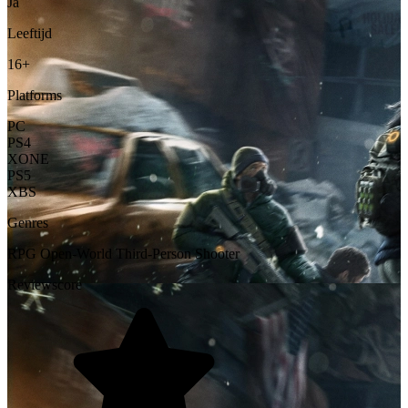
Ja
Leeftijd
16+
Platforms
PC
PS4
XONE
PS5
XBS
Genres
RPG
Open-World
Third-Person Shooter
Reviewscore