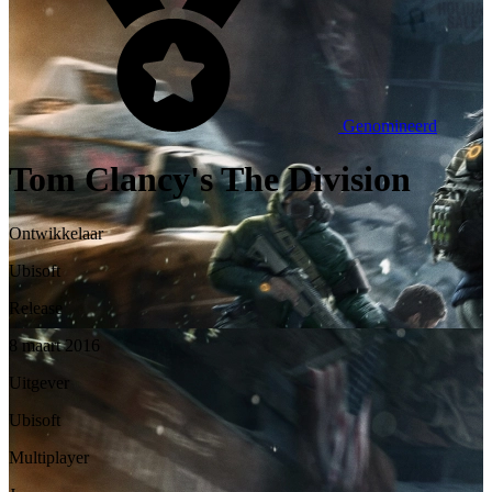
Genomineerd
Tom Clancy's The Division
Ontwikkelaar
Ubisoft
Release
8 maart 2016
Uitgever
Ubisoft
Multiplayer