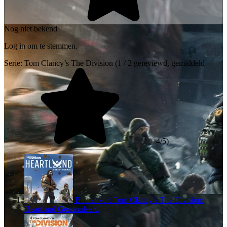
Nog niet bekend
Log in om te stemmen.
Serie:
Tom Clancy’s The Division
(1 / 2 gereviewd, gemiddeld
4/5)
Binnenkort
Tom Clancy’s The Division:
Heartland
Geannuleerd