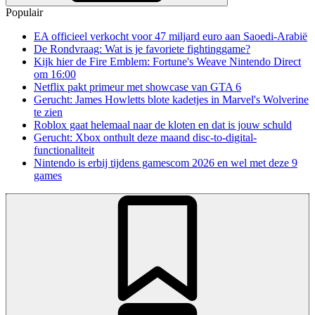
Populair
EA officieel verkocht voor 47 miljard euro aan Saoedi-Arabië
De Rondvraag: Wat is je favoriete fightinggame?
Kijk hier de Fire Emblem: Fortune's Weave Nintendo Direct
om 16:00
Netflix pakt primeur met showcase van GTA 6
Gerucht: James Howletts blote kadetjes in Marvel's Wolverine
te zien
Roblox gaat helemaal naar de kloten en dat is jouw schuld
Gerucht: Xbox onthult deze maand disc-to-digital-
functionaliteit
Nintendo is erbij tijdens gamescom 2026 en wel met deze 9
games