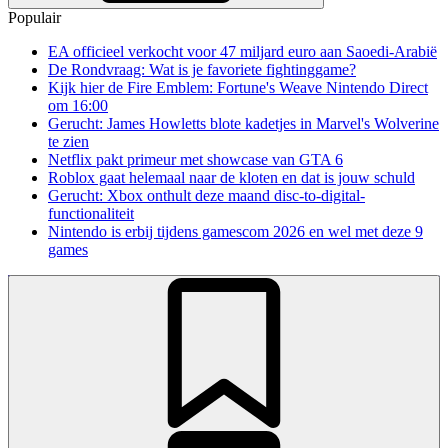
Populair
EA officieel verkocht voor 47 miljard euro aan Saoedi-Arabië
De Rondvraag: Wat is je favoriete fightinggame?
Kijk hier de Fire Emblem: Fortune's Weave Nintendo Direct
om 16:00
Gerucht: James Howletts blote kadetjes in Marvel's Wolverine
te zien
Netflix pakt primeur met showcase van GTA 6
Roblox gaat helemaal naar de kloten en dat is jouw schuld
Gerucht: Xbox onthult deze maand disc-to-digital-
functionaliteit
Nintendo is erbij tijdens gamescom 2026 en wel met deze 9
games