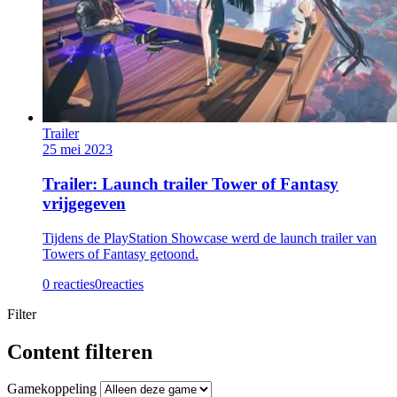
Trailer
25 mei 2023
Trailer: Launch trailer Tower of Fantasy
vrijgegeven
Tijdens de PlayStation Showcase werd de launch trailer van
Towers of Fantasy getoond.
0 reacties
0
reacties
Filter
Content filteren
Gamekoppeling