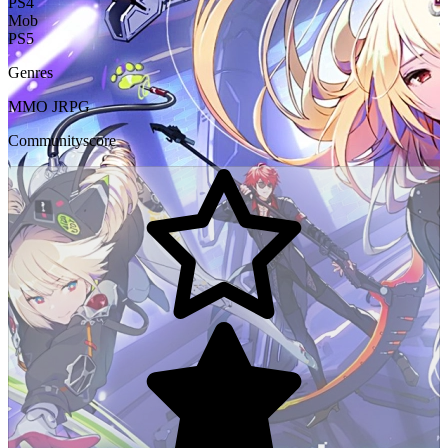
PS4
Mob
PS5
Genres
MMO
JRPG
Communityscore