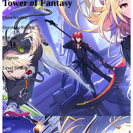
Tower of Fantasy
Ontwikkelaar
Herobeat Studios
Release
20 oktober 2022
Uitgever
Level Infinite
Multiplayer
Ja
Leeftijd
12+
Platforms
PC