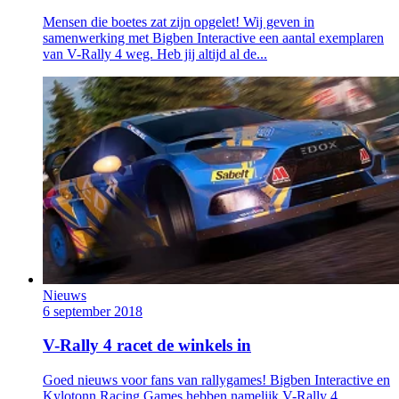
Mensen die boetes zat zijn opgelet! Wij geven in
samenwerking met Bigben Interactive een aantal exemplaren
van V-Rally 4 weg. Heb jij altijd al de...
Nieuws
6 september 2018
V-Rally 4 racet de winkels in
Goed nieuws voor fans van rallygames! Bigben Interactive en
Kylotonn Racing Games hebben namelijk V-Rally 4