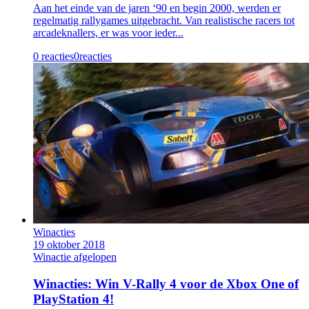
Aan het einde van de jaren ‘90 en begin 2000, werden er
regelmatig rallygames uitgebracht. Van realistische racers tot
arcadeknallers, er was voor ieder...
0 reacties
0
reacties
Winacties
19 oktober 2018
Winactie afgelopen
Winacties: Win V-Rally 4 voor de Xbox One of
PlayStation 4!