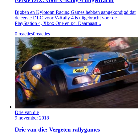
Eerste DLC voor V-Rally 4 uitgebracht
Bigben en Kylotonn Racing Games hebben aangekondigd dat
de eerste DLC voor V-Rally 4 is uitgebracht voor de
PlayStation 4, Xbox One en pc. Daarnaast...
0 reacties
0
reacties
Drie van die
9 november 2018
Drie van die: Vergeten rallygames