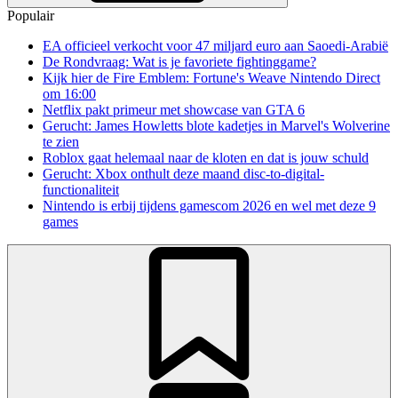
Populair
EA officieel verkocht voor 47 miljard euro aan Saoedi-Arabië
De Rondvraag: Wat is je favoriete fightinggame?
Kijk hier de Fire Emblem: Fortune's Weave Nintendo Direct
om 16:00
Netflix pakt primeur met showcase van GTA 6
Gerucht: James Howletts blote kadetjes in Marvel's Wolverine
te zien
Roblox gaat helemaal naar de kloten en dat is jouw schuld
Gerucht: Xbox onthult deze maand disc-to-digital-
functionaliteit
Nintendo is erbij tijdens gamescom 2026 en wel met deze 9
games