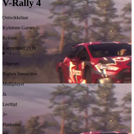
V-Rally 4
Ontwikkelaar
Kylotonn Games
Release
6 september 2018
+
-
Uitgever
Bigben Interactive
Multiplayer
Ja
Leeftijd
3+
Platforms