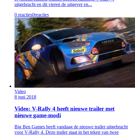
uitgebracht en dit vieren de uitgever en...
0 reacties
0
reacties
Video
8 juni 2018
Video: V-Rally 4 heeft nieuwe trailer met
nieuwe game-modi
Big Ben Games heeft vandaag de nieuwe trailer uitgebracht
voor V-Rally 4. Deze trailer staat in het teken van twee