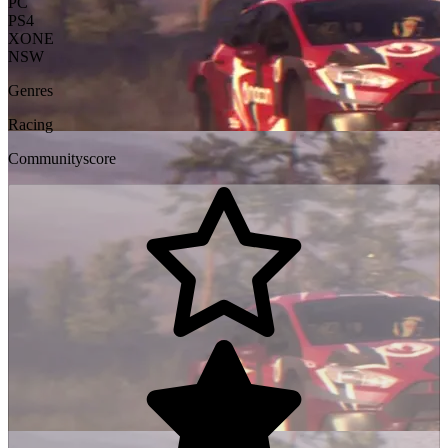
PC
PS4
XONE
NSW
Genres
Racing
Communityscore