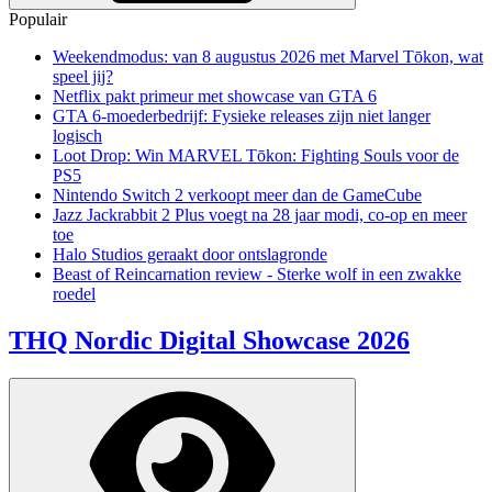
Populair
Weekendmodus: van 8 augustus 2026 met Marvel Tōkon, wat
speel jij?
Netflix pakt primeur met showcase van GTA 6
GTA 6-moederbedrijf: Fysieke releases zijn niet langer
logisch
Loot Drop: Win MARVEL Tōkon: Fighting Souls voor de
PS5
Nintendo Switch 2 verkoopt meer dan de GameCube
Jazz Jackrabbit 2 Plus voegt na 28 jaar modi, co-op en meer
toe
Halo Studios geraakt door ontslagronde
Beast of Reincarnation review - Sterke wolf in een zwakke
roedel
THQ Nordic Digital Showcase 2026