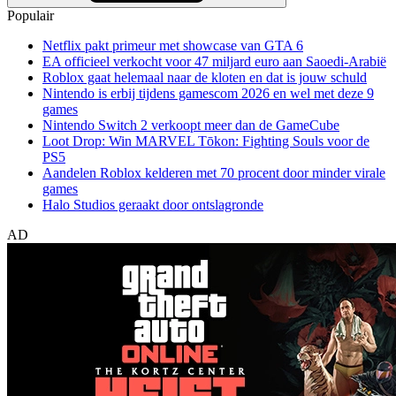
Populair
Netflix pakt primeur met showcase van GTA 6
EA officieel verkocht voor 47 miljard euro aan Saoedi-Arabië
Roblox gaat helemaal naar de kloten en dat is jouw schuld
Nintendo is erbij tijdens gamescom 2026 en wel met deze 9
games
Nintendo Switch 2 verkoopt meer dan de GameCube
Loot Drop: Win MARVEL Tōkon: Fighting Souls voor de
PS5
Aandelen Roblox kelderen met 70 procent door minder virale
games
Halo Studios geraakt door ontslagronde
AD