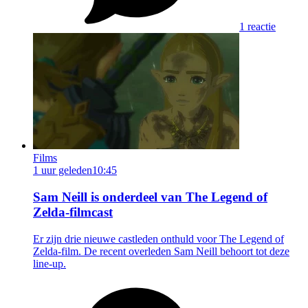
1 reactie
Films
1 uur geleden
10:45
Sam Neill is onderdeel van The Legend of
Zelda-filmcast
Er zijn drie nieuwe castleden onthuld voor The Legend of
Zelda-film. De recent overleden Sam Neill behoort tot deze
line-up.