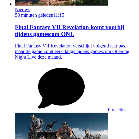
Nieuws
58 minuten geleden
11:15
Final Fantasy VII Revelation komt voorbij
tijdens gamescom ONL
Final Fantasy VII Revelation verschijnt volgend jaar pas,
maar de game komt eerst langs tijdens gamescom Opening
Night Live deze maand.
0 reacties