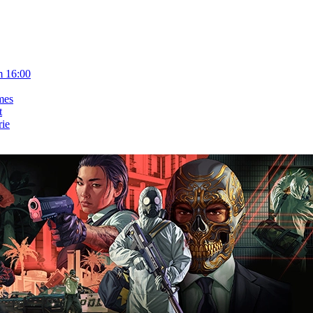
m 16:00
mes
t
rie