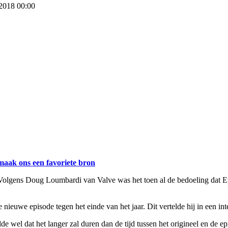
 2018 00:00
maak ons een favoriete bron
 Volgens Doug Loumbardi van Valve was het toen al de bedoeling dat E
euwe episode tegen het einde van het jaar. Dit vertelde hij in een int
 wel dat het langer zal duren dan de tijd tussen het origineel en de e