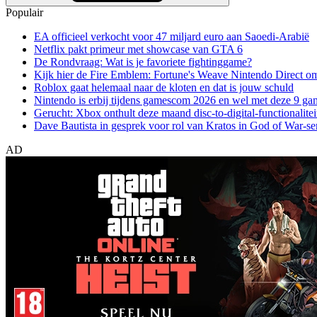
Populair
EA officieel verkocht voor 47 miljard euro aan Saoedi-Arabië
Netflix pakt primeur met showcase van GTA 6
De Rondvraag: Wat is je favoriete fightinggame?
Kijk hier de Fire Emblem: Fortune's Weave Nintendo Direct o
Roblox gaat helemaal naar de kloten en dat is jouw schuld
Nintendo is erbij tijdens gamescom 2026 en wel met deze 9 ga
Gerucht: Xbox onthult deze maand disc-to-digital-functionalitei
Dave Bautista in gesprek voor rol van Kratos in God of War-se
AD