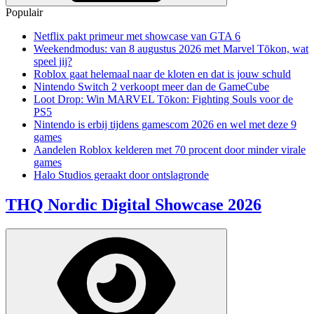
Populair
Netflix pakt primeur met showcase van GTA 6
Weekendmodus: van 8 augustus 2026 met Marvel Tōkon, wat
speel jij?
Roblox gaat helemaal naar de kloten en dat is jouw schuld
Nintendo Switch 2 verkoopt meer dan de GameCube
Loot Drop: Win MARVEL Tōkon: Fighting Souls voor de
PS5
Nintendo is erbij tijdens gamescom 2026 en wel met deze 9
games
Aandelen Roblox kelderen met 70 procent door minder virale
games
Halo Studios geraakt door ontslagronde
THQ Nordic Digital Showcase 2026