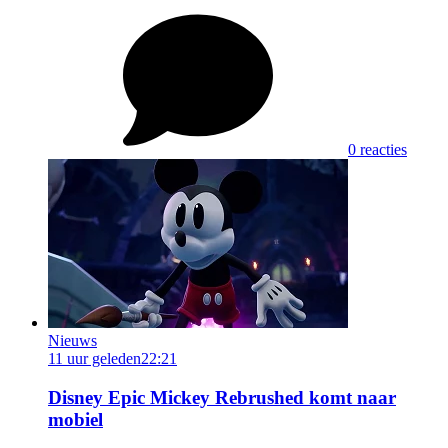
0 reacties
Nieuws
11 uur geleden
22:21
Disney Epic Mickey Rebrushed komt naar
mobiel