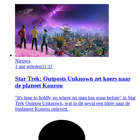
Nieuws
1 uur geleden
11:11
Star Trek: Outposts Unknown zet koers naar
de planeet Kourou
"It's time to boldly go where no man has gone before" in Star
Trek Outpost Unknown, wat in dit geval een tripje naar de
ijsplaneet Kourou oplevert.