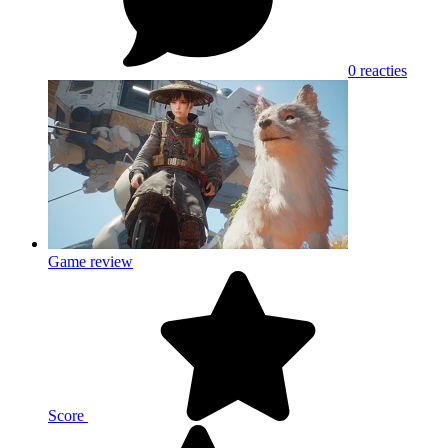
0 reacties
Game review
Score