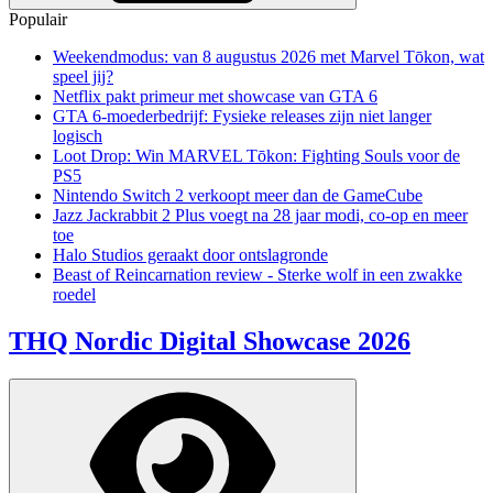
Populair
Weekendmodus: van 8 augustus 2026 met Marvel Tōkon, wat
speel jij?
Netflix pakt primeur met showcase van GTA 6
GTA 6-moederbedrijf: Fysieke releases zijn niet langer
logisch
Loot Drop: Win MARVEL Tōkon: Fighting Souls voor de
PS5
Nintendo Switch 2 verkoopt meer dan de GameCube
Jazz Jackrabbit 2 Plus voegt na 28 jaar modi, co-op en meer
toe
Halo Studios geraakt door ontslagronde
Beast of Reincarnation review - Sterke wolf in een zwakke
roedel
THQ Nordic Digital Showcase 2026