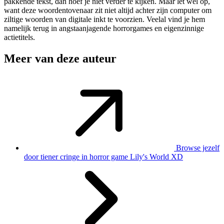
pakkende tekst, dan hoef je niet verder te kijken. Maar let wel op,
want deze woordentovenaar zit niet altijd achter zijn computer om
ziltige woorden van digitale inkt te voorzien. Veelal vind je hem
namelijk terug in angstaanjagende horrorgames en eigenzinnige
actietitels.
Meer van deze auteur
Browse jezelf
door tiener cringe in horror game Lily's World XD