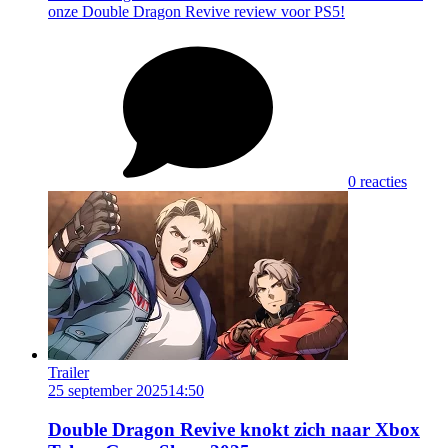
onze Double Dragon Revive review voor PS5!
0 reacties
Trailer
25 september 2025
14:50
Double Dragon Revive knokt zich naar Xbox