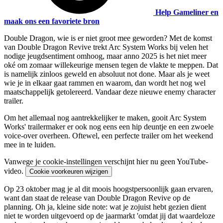
Help Gameliner en
maak ons een favoriete bron
Double Dragon, wie is er niet groot mee geworden? Met de komst
van Double Dragon Revive trekt Arc System Works bij velen het
nodige jeugdsentiment omhoog, maar anno 2025 is het niet meer
oké om zomaar willekeurige mensen tegen de vlakte te meppen. Dat
is namelijk zinloos geweld en absoluut
not done
. Maar als je weet
wie je in elkaar gaat rammen en waarom, dan wordt het nog wel
maatschappelijk getolereerd. Vandaar deze nieuwe enemy character
trailer.
Om het allemaal nog aantrekkelijker te maken, gooit Arc System
Works' trailermaker er ook nog eens een hip deuntje en een zwoele
voice-over overheen. Oftewel, een perfecte trailer om het weekend
mee in te luiden.
Vanwege je cookie-instellingen verschijnt hier nu geen YouTube-
video.
Cookie voorkeuren wijzigen
Op 23 oktober mag je al dit moois hoogstpersoonlijk gaan ervaren,
want dan staat de release van Double Dragon Revive op de
planning. Oh ja, kleine
side note
: wat je zojuist hebt gezien dient
niet te worden uitgevoerd op de jaarmarkt 'omdat jij dat waardeloze