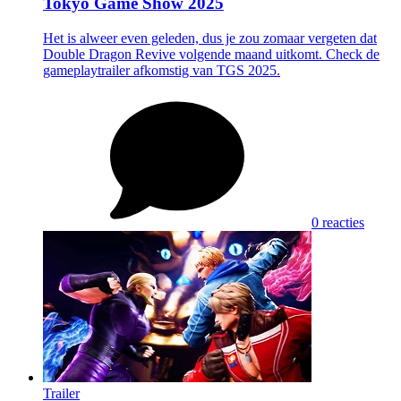
Tokyo Game Show 2025
Het is alweer even geleden, dus je zou zomaar vergeten dat
Double Dragon Revive volgende maand uitkomt. Check de
gameplaytrailer afkomstig van TGS 2025.
0 reacties
Trailer