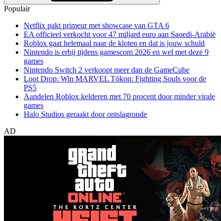
Populair
Netflix pakt primeur met showcase van GTA 6
EA officieel verkocht voor 47 miljard euro aan Saoedi-Arabië
Roblox gaat helemaal naar de kloten en dat is jouw schuld
Nintendo is erbij tijdens gamescom 2026 en wel met deze 9
games
Nintendo Switch 2 verkoopt meer dan de GameCube
Loot Drop: Win MARVEL Tōkon: Fighting Souls voor de
PS5
Aandelen Roblox kelderen met 70 procent door minder virale
games
Halo Studios geraakt door ontslagronde
AD