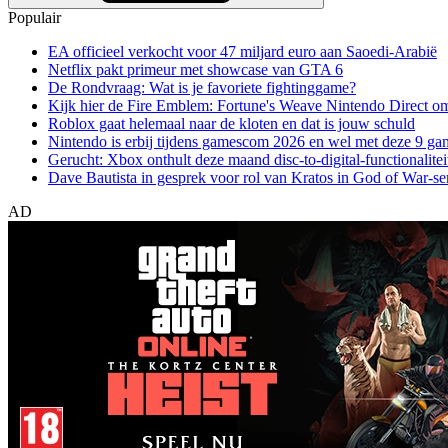
Populair
EA officieel verkocht voor 47 miljard euro aan Saoedi-Arabië
Netflix pakt primeur met showcase van GTA 6
De Rondvraag: Wat is je favoriete fightinggame?
Kijk hier de Fire Emblem: Fortune's Weave Nintendo Direct o
Roblox gaat helemaal naar de kloten en dat is jouw schuld
Nintendo is erbij tijdens gamescom 2026 en wel met deze 9 ga
Gerucht: Xbox onthult deze maand disc-to-digital-functionalitei
Dave Bautista in gesprek voor rol van Kratos in God of War-se
AD