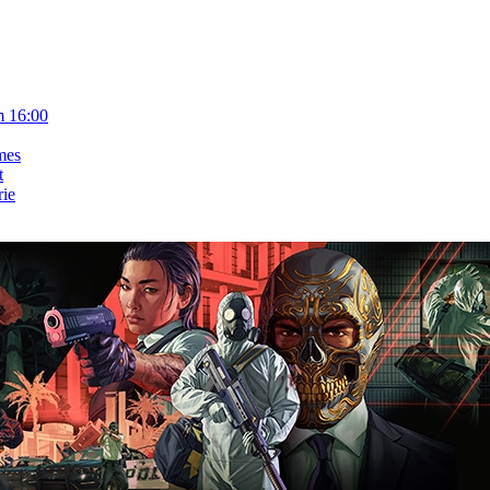
m 16:00
mes
t
rie