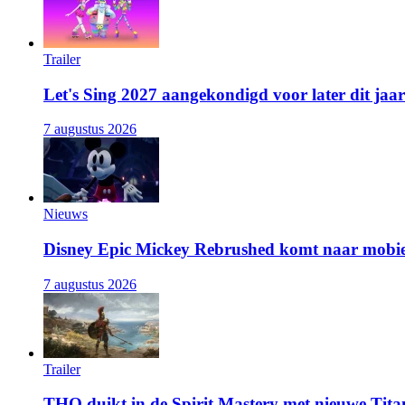
Trailer
Let's Sing 2027 aangekondigd voor later dit jaar
7 augustus 2026
Nieuws
Disney Epic Mickey Rebrushed komt naar mobie
7 augustus 2026
Trailer
THQ duikt in de Spirit Mastery met nieuwe Titan