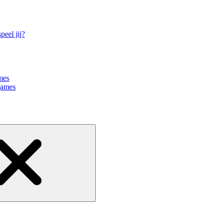
eel jij?
mes
games