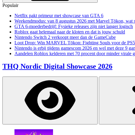
Populair
Netflix pakt primeur met showcase van GTA 6
Weekendmodus: van 8 augustus 2026 met Marvel Tōkon, wat sp
GTA 6-moederbedrijf: Fysieke releases zijn niet langer logisch
Roblox gaat helemaal naar de kloten en dat is jouw schuld
Nintendo Switch 2 verkoopt meer dan de GameCube
Loot Drop: Win MARVEL Tōkon: Fighting Souls voor de PS5
Nintendo is erbij tijdens gamescom 2026 en wel met deze 9 ga
Aandelen Roblox kelderen met 70 procent door minder virale 
THQ Nordic Digital Showcase 2026