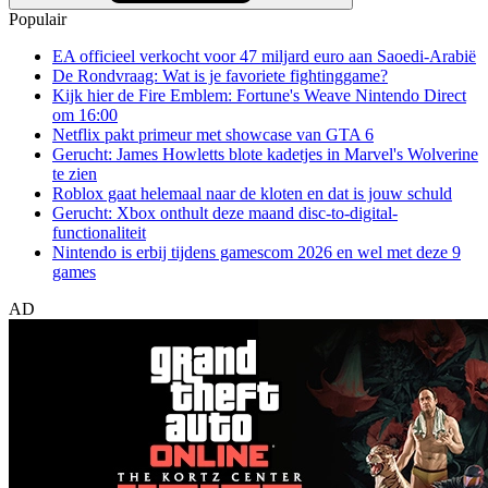
Populair
EA officieel verkocht voor 47 miljard euro aan Saoedi-Arabië
De Rondvraag: Wat is je favoriete fightinggame?
Kijk hier de Fire Emblem: Fortune's Weave Nintendo Direct
om 16:00
Netflix pakt primeur met showcase van GTA 6
Gerucht: James Howletts blote kadetjes in Marvel's Wolverine
te zien
Roblox gaat helemaal naar de kloten en dat is jouw schuld
Gerucht: Xbox onthult deze maand disc-to-digital-
functionaliteit
Nintendo is erbij tijdens gamescom 2026 en wel met deze 9
games
AD