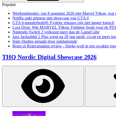
Populair
Weekendmodus: van 8 augustus 2026 met Marvel Tōkon, wat sp
Netflix pakt primeur met showcase van GTA 6
GTA 6-moederbedrijf: Fysieke releases zijn niet langer logisch
Loot Drop: Win MARVEL Tōkon: Fighting Souls voor de PS5
Nintendo Switch 2 verkoopt meer dan de GameCube
Jazz Jackrabbit 2 Plus voegt na 28 jaar modi, co-op en meer toe
Halo Studios geraakt door ontslagronde
Beast of Reincarnation review - Sterke wolf in een zwakke roe
THQ Nordic Digital Showcase 2026