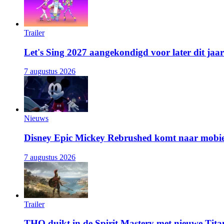
Trailer
Let's Sing 2027 aangekondigd voor later dit jaar
7 augustus 2026
Nieuws
Disney Epic Mickey Rebrushed komt naar mobie
7 augustus 2026
Trailer
THQ duikt in de Spirit Mastery met nieuwe Titan