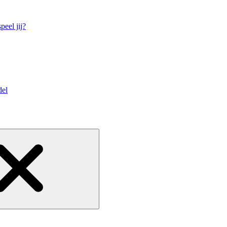
eel jij?
del