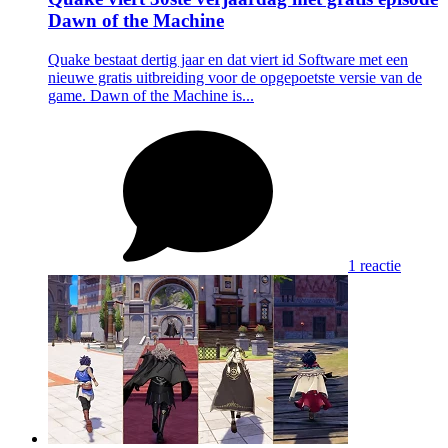
Dawn of the Machine
Quake bestaat dertig jaar en dat viert id Software met een
nieuwe gratis uitbreiding voor de opgepoetste versie van de
game. Dawn of the Machine is...
1 reactie