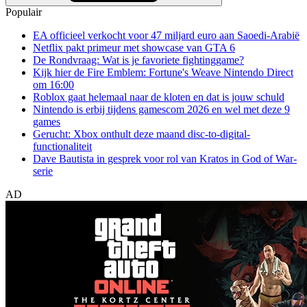
Populair
EA officieel verkocht voor 47 miljard euro aan Saoedi-Arabië
Netflix pakt primeur met showcase van GTA 6
De Rondvraag: Wat is je favoriete fightinggame?
Kijk hier de Fire Emblem: Fortune's Weave Nintendo Direct
om 16:00
Roblox gaat helemaal naar de kloten en dat is jouw schuld
Nintendo is erbij tijdens gamescom 2026 en wel met deze 9
games
Gerucht: Xbox onthult deze maand disc-to-digital-
functionaliteit
Dave Bautista in gesprek voor rol van Kratos in God of War-
serie
AD