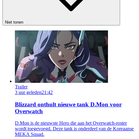
Niet tonen
Trailer
3 uur geleden
21:42
Blizzard onthult nieuwe tank D.Mon voor
Overwatch
D.Mon is de nieuwste Hero die aan het Overwatch-roster
wordt toegevoegd. Deze tank is onderdeel van de Koreaanse
MEKA Squad.