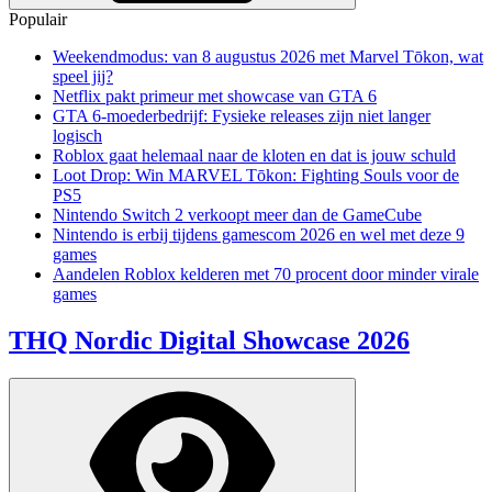
Populair
Weekendmodus: van 8 augustus 2026 met Marvel Tōkon, wat
speel jij?
Netflix pakt primeur met showcase van GTA 6
GTA 6-moederbedrijf: Fysieke releases zijn niet langer
logisch
Roblox gaat helemaal naar de kloten en dat is jouw schuld
Loot Drop: Win MARVEL Tōkon: Fighting Souls voor de
PS5
Nintendo Switch 2 verkoopt meer dan de GameCube
Nintendo is erbij tijdens gamescom 2026 en wel met deze 9
games
Aandelen Roblox kelderen met 70 procent door minder virale
games
THQ Nordic Digital Showcase 2026