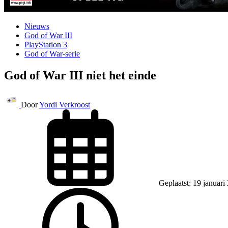
Nieuws
God of War III
PlayStation 3
God of War-serie
God of War III niet het einde
Door
Yordi Verkroost
Geplaatst: 19 januari