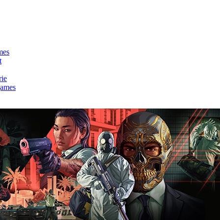
mes
t
rie
games