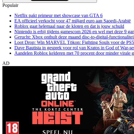
Populair
Netflix pakt primeur met showcase van GTA 6
EA officieel verkocht voor 47 miljard euro aan Saoedi-Arabië
Roblox gaat helemaal naar de kloten en dat is jouw schuld
Nintendo is erbij tijdens gamescom 2026 en wel met deze 9 ga
Gerucht: Xbox onthult deze maand disc-to-digital-functionalitei
Loot Drop: Win MARVEL Tōkon: Fighting Souls voor de PS5
Dave Bautista in gesprek voor rol van Kratos in God of War-se
Aandelen Roblox kelderen met 70 procent door minder virale 
AD