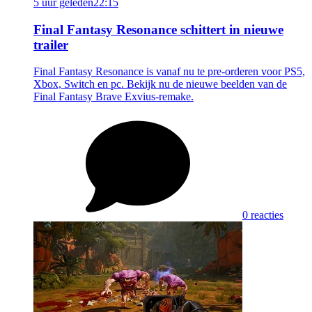
5 uur geleden
22:15
Final Fantasy Resonance schittert in nieuwe
trailer
Final Fantasy Resonance is vanaf nu te pre-orderen voor PS5,
Xbox, Switch en pc. Bekijk nu de nieuwe beelden van de
Final Fantasy Brave Exvius-remake.
0 reacties