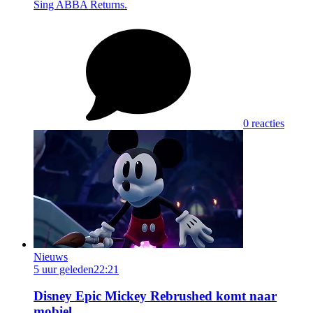
Sing ABBA Returns.
0 reacties
Nieuws
5 uur geleden
22:21
Disney Epic Mickey Rebrushed komt naar
mobiel