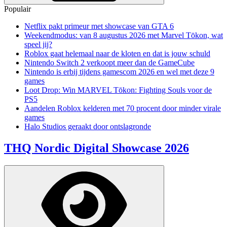
Populair
Netflix pakt primeur met showcase van GTA 6
Weekendmodus: van 8 augustus 2026 met Marvel Tōkon, wat
speel jij?
Roblox gaat helemaal naar de kloten en dat is jouw schuld
Nintendo Switch 2 verkoopt meer dan de GameCube
Nintendo is erbij tijdens gamescom 2026 en wel met deze 9
games
Loot Drop: Win MARVEL Tōkon: Fighting Souls voor de
PS5
Aandelen Roblox kelderen met 70 procent door minder virale
games
Halo Studios geraakt door ontslagronde
THQ Nordic Digital Showcase 2026