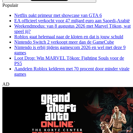
Populair
Netflix pakt primeur met showcase van GTA 6
EA officieel verkocht voor 47 miljard euro aan Saoedi-Arabië
Weekendmodus: van 8 augustus 2026 met Marvel Tōkon, wat
speel jij?
Roblox gaat helemaal naar de kloten en dat is jouw schuld
Nintendo Switch 2 verkoopt meer dan de GameCube
Nintendo is erbij tijdens gamescom 2026 en wel met deze 9
games
Loot Drop: Win MARVEL Tōkon: Fighting Souls voor de
PS5
Aandelen Roblox kelderen met 70 procent door minder virale
games
AD