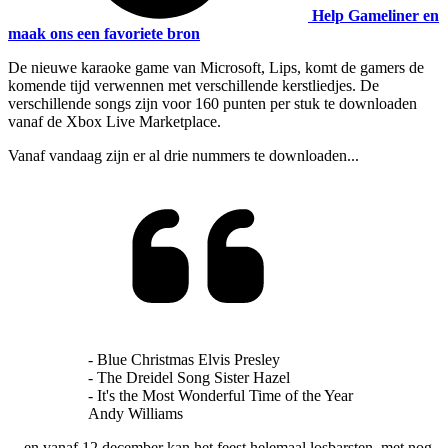
Help Gameliner en
maak ons een favoriete bron
De nieuwe karaoke game van Microsoft, Lips, komt de gamers de
komende tijd verwennen met verschillende kerstliedjes. De
verschillende songs zijn voor 160 punten per stuk te downloaden
vanaf de Xbox Live Marketplace.
Vanaf vandaag zijn er al drie nummers te downloaden...
- Blue Christmas Elvis Presley
- The Dreidel Song Sister Hazel
- It's the Most Wonderful Time of the Year
Andy Williams
... en vanaf 12 december kan het feest helemaal losbarsten, met nog