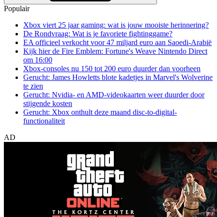
Populair
Xbox viert 25 jaar gaming: wat is jouw mooiste herinnering?
De Rondvraag: Wat is je favoriete fightinggame?
EA officieel verkocht voor 47 miljard euro aan Saoedi-Arabië
Kijk hier de Fire Emblem: Fortune's Weave Nintendo Direct
om 16:00
Xbox-consoles nu 150 tot 200 euro duurder dan voorheen
Gerucht: James Howletts blote kadetjes in Marvel's Wolverine
te zien
Gerucht: Nvidia- en AMD-videokaarten weer duurder door
stijgende kosten
Gerucht: Xbox onthult deze maand disc-to-digital-
functionaliteit
AD