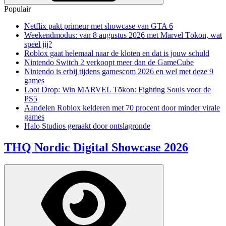
Populair
Netflix pakt primeur met showcase van GTA 6
Weekendmodus: van 8 augustus 2026 met Marvel Tōkon, wat
speel jij?
Roblox gaat helemaal naar de kloten en dat is jouw schuld
Nintendo Switch 2 verkoopt meer dan de GameCube
Nintendo is erbij tijdens gamescom 2026 en wel met deze 9
games
Loot Drop: Win MARVEL Tōkon: Fighting Souls voor de
PS5
Aandelen Roblox kelderen met 70 procent door minder virale
games
Halo Studios geraakt door ontslagronde
THQ Nordic Digital Showcase 2026