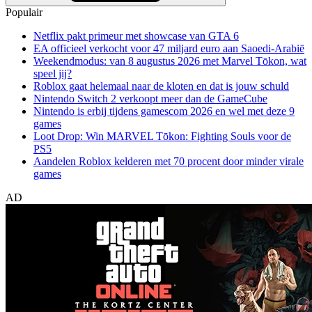
Populair
Netflix pakt primeur met showcase van GTA 6
EA officieel verkocht voor 47 miljard euro aan Saoedi-Arabië
Weekendmodus: van 8 augustus 2026 met Marvel Tōkon, wat
speel jij?
Roblox gaat helemaal naar de kloten en dat is jouw schuld
Nintendo Switch 2 verkoopt meer dan de GameCube
Nintendo is erbij tijdens gamescom 2026 en wel met deze 9
games
Loot Drop: Win MARVEL Tōkon: Fighting Souls voor de
PS5
Aandelen Roblox kelderen met 70 procent door minder virale
games
AD