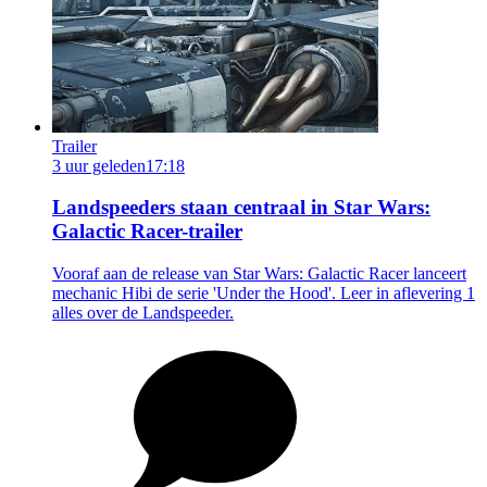
Trailer
3 uur geleden
17:18
Landspeeders staan centraal in Star Wars:
Galactic Racer-trailer
Vooraf aan de release van Star Wars: Galactic Racer lanceert
mechanic Hibi de serie 'Under the Hood'. Leer in aflevering 1
alles over de Landspeeder.