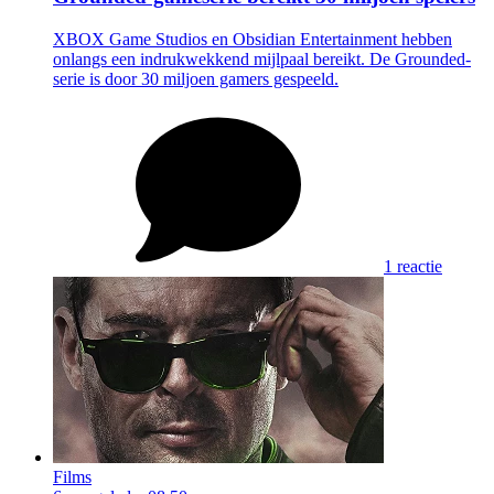
XBOX Game Studios en Obsidian Entertainment hebben
onlangs een indrukwekkend mijlpaal bereikt. De Grounded-
serie is door 30 miljoen gamers gespeeld.
1 reactie
Films