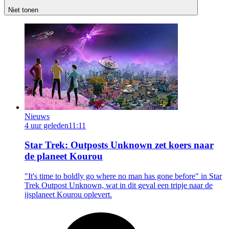
Niet tonen
Nieuws
4 uur geleden
11:11
Star Trek: Outposts Unknown zet koers naar
de planeet Kourou
"It's time to boldly go where no man has gone before" in Star
Trek Outpost Unknown, wat in dit geval een tripje naar de
ijsplaneet Kourou oplevert.