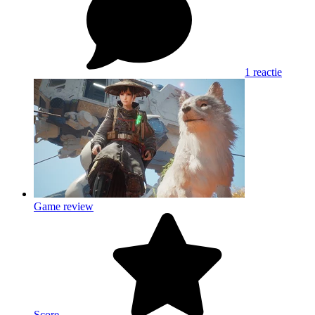
1 reactie
Game review
Score