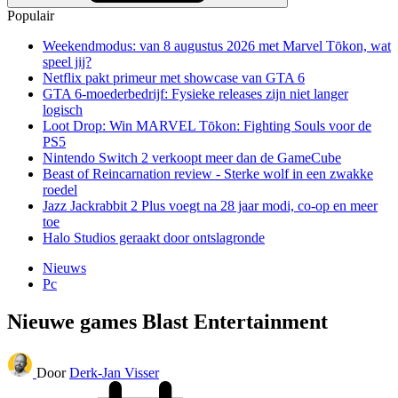
Populair
Weekendmodus: van 8 augustus 2026 met Marvel Tōkon, wat
speel jij?
Netflix pakt primeur met showcase van GTA 6
GTA 6-moederbedrijf: Fysieke releases zijn niet langer
logisch
Loot Drop: Win MARVEL Tōkon: Fighting Souls voor de
PS5
Nintendo Switch 2 verkoopt meer dan de GameCube
Beast of Reincarnation review - Sterke wolf in een zwakke
roedel
Jazz Jackrabbit 2 Plus voegt na 28 jaar modi, co-op en meer
toe
Halo Studios geraakt door ontslagronde
Nieuws
Pc
Nieuwe games Blast Entertainment
Door
Derk-Jan Visser