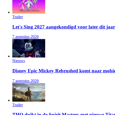
Trailer
Let's Sing 2027 aangekondigd voor later dit jaar
7 augustus 2026
Nieuws
Disney Epic Mickey Rebrushed komt naar mobie
7 augustus 2026
Trailer
THQ duikt in de Spirit Mastery met nieuwe Titan