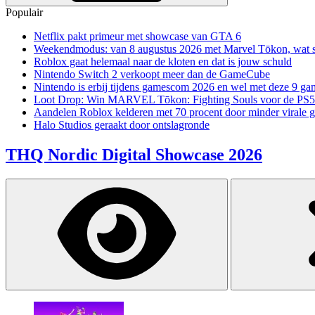
Populair
Netflix pakt primeur met showcase van GTA 6
Weekendmodus: van 8 augustus 2026 met Marvel Tōkon, wat sp
Roblox gaat helemaal naar de kloten en dat is jouw schuld
Nintendo Switch 2 verkoopt meer dan de GameCube
Nintendo is erbij tijdens gamescom 2026 en wel met deze 9 ga
Loot Drop: Win MARVEL Tōkon: Fighting Souls voor de PS5
Aandelen Roblox kelderen met 70 procent door minder virale 
Halo Studios geraakt door ontslagronde
THQ Nordic Digital Showcase 2026