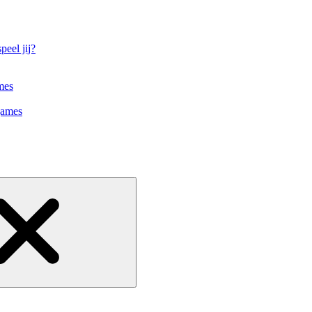
eel jij?
mes
games