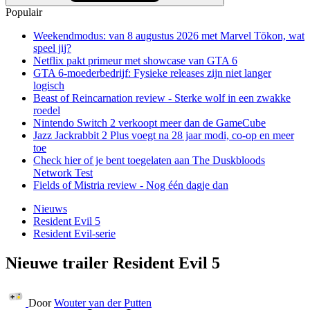
Populair
Weekendmodus: van 8 augustus 2026 met Marvel Tōkon, wat
speel jij?
Netflix pakt primeur met showcase van GTA 6
GTA 6-moederbedrijf: Fysieke releases zijn niet langer
logisch
Beast of Reincarnation review - Sterke wolf in een zwakke
roedel
Nintendo Switch 2 verkoopt meer dan de GameCube
Jazz Jackrabbit 2 Plus voegt na 28 jaar modi, co-op en meer
toe
Check hier of je bent toegelaten aan The Duskbloods
Network Test
Fields of Mistria review - Nog één dagje dan
Nieuws
Resident Evil 5
Resident Evil-serie
Nieuwe trailer Resident Evil 5
Door
Wouter van der Putten