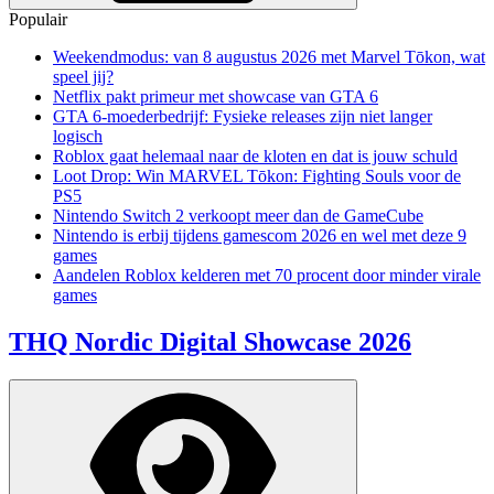
Populair
Weekendmodus: van 8 augustus 2026 met Marvel Tōkon, wat
speel jij?
Netflix pakt primeur met showcase van GTA 6
GTA 6-moederbedrijf: Fysieke releases zijn niet langer
logisch
Roblox gaat helemaal naar de kloten en dat is jouw schuld
Loot Drop: Win MARVEL Tōkon: Fighting Souls voor de
PS5
Nintendo Switch 2 verkoopt meer dan de GameCube
Nintendo is erbij tijdens gamescom 2026 en wel met deze 9
games
Aandelen Roblox kelderen met 70 procent door minder virale
games
THQ Nordic Digital Showcase 2026