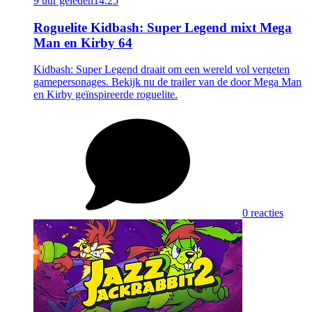
9 uur geleden
14:25
Roguelite Kidbash: Super Legend mixt Mega
Man en Kirby 64
Kidbash: Super Legend draait om een wereld vol vergeten
gamepersonages. Bekijk nu de trailer van de door Mega Man
en Kirby geïnspireerde roguelite.
0 reacties