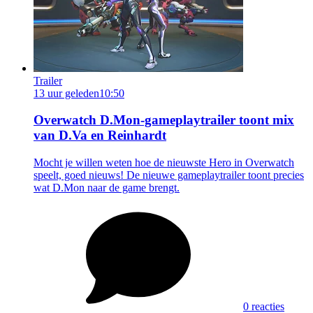
Trailer
13 uur geleden
10:50
Overwatch D.Mon-gameplaytrailer toont mix
van D.Va en Reinhardt
Mocht je willen weten hoe de nieuwste Hero in Overwatch
speelt, goed nieuws! De nieuwe gameplaytrailer toont precies
wat D.Mon naar de game brengt.
0 reacties