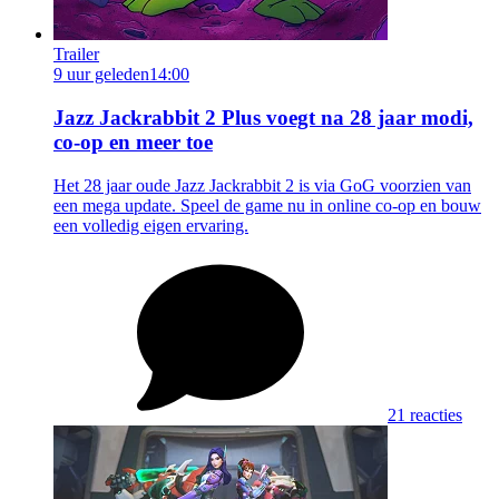
Trailer
9 uur geleden
14:00
Jazz Jackrabbit 2 Plus voegt na 28 jaar modi,
co-op en meer toe
Het 28 jaar oude Jazz Jackrabbit 2 is via GoG voorzien van
een mega update. Speel de game nu in online co-op en bouw
een volledig eigen ervaring.
21 reacties