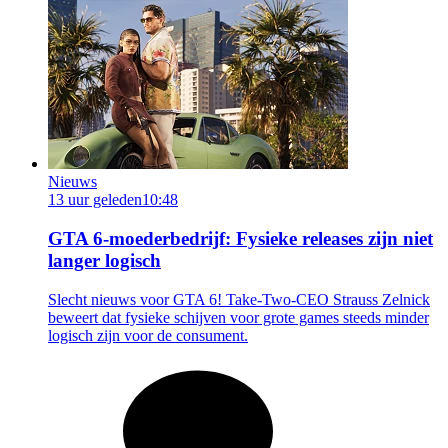
Nieuws
13 uur geleden
10:48
GTA 6-moederbedrijf: Fysieke releases zijn niet
langer logisch
Slecht nieuws voor GTA 6! Take-Two-CEO Strauss Zelnick
beweert dat fysieke schijven voor grote games steeds minder
logisch zijn voor de consument.