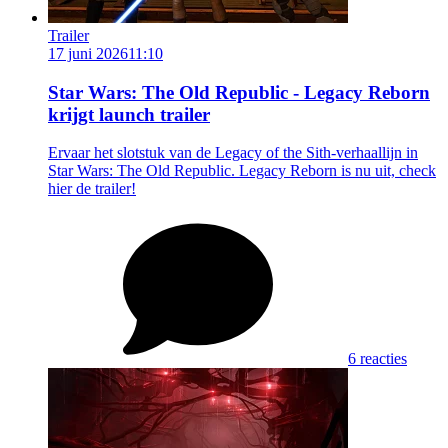
Trailer
17 juni 2026
11:10
Star Wars: The Old Republic - Legacy Reborn
krijgt launch trailer
Ervaar het slotstuk van de Legacy of the Sith-verhaallijn in
Star Wars: The Old Republic. Legacy Reborn is nu uit, check
hier de trailer!
6 reacties