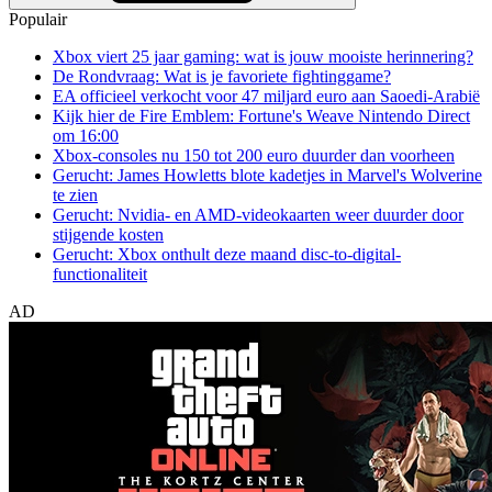
Populair
Xbox viert 25 jaar gaming: wat is jouw mooiste herinnering?
De Rondvraag: Wat is je favoriete fightinggame?
EA officieel verkocht voor 47 miljard euro aan Saoedi-Arabië
Kijk hier de Fire Emblem: Fortune's Weave Nintendo Direct
om 16:00
Xbox-consoles nu 150 tot 200 euro duurder dan voorheen
Gerucht: James Howletts blote kadetjes in Marvel's Wolverine
te zien
Gerucht: Nvidia- en AMD-videokaarten weer duurder door
stijgende kosten
Gerucht: Xbox onthult deze maand disc-to-digital-
functionaliteit
AD