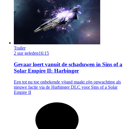
Trailer
2 uur geleden
16:15
Gevaar loert vanuit de schaduwen in Sins of a
Solar Empire II: Harbinger
Een tot nu toe onbekende vijand maakt zijn opwachting als
nieuwe factie via de Harbinger DLC voor Sins of a Solar
Empire II