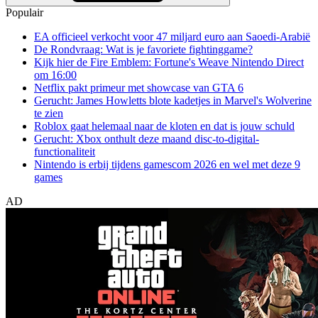
Populair
EA officieel verkocht voor 47 miljard euro aan Saoedi-Arabië
De Rondvraag: Wat is je favoriete fightinggame?
Kijk hier de Fire Emblem: Fortune's Weave Nintendo Direct
om 16:00
Netflix pakt primeur met showcase van GTA 6
Gerucht: James Howletts blote kadetjes in Marvel's Wolverine
te zien
Roblox gaat helemaal naar de kloten en dat is jouw schuld
Gerucht: Xbox onthult deze maand disc-to-digital-
functionaliteit
Nintendo is erbij tijdens gamescom 2026 en wel met deze 9
games
AD