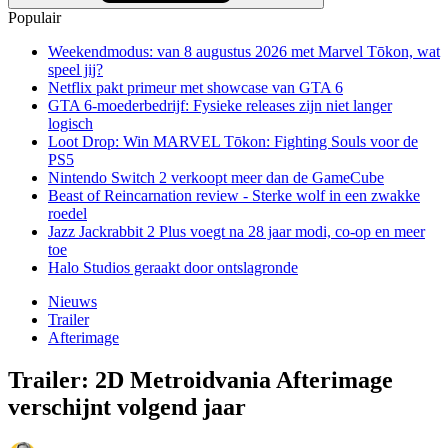
Populair
Weekendmodus: van 8 augustus 2026 met Marvel Tōkon, wat
speel jij?
Netflix pakt primeur met showcase van GTA 6
GTA 6-moederbedrijf: Fysieke releases zijn niet langer
logisch
Loot Drop: Win MARVEL Tōkon: Fighting Souls voor de
PS5
Nintendo Switch 2 verkoopt meer dan de GameCube
Beast of Reincarnation review - Sterke wolf in een zwakke
roedel
Jazz Jackrabbit 2 Plus voegt na 28 jaar modi, co-op en meer
toe
Halo Studios geraakt door ontslagronde
Nieuws
Trailer
Afterimage
Trailer: 2D Metroidvania Afterimage
verschijnt volgend jaar