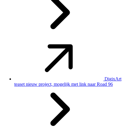
DigixArt
teaset nieuw project, mogelijk met link naar Road 96