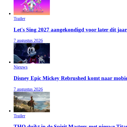
Trailer
Let's Sing 2027 aangekondigd voor later dit jaar
7 augustus 2026
Nieuws
Disney Epic Mickey Rebrushed komt naar mobie
7 augustus 2026
Trailer
THQ duikt in de Spirit Mastery met nieuwe Titan