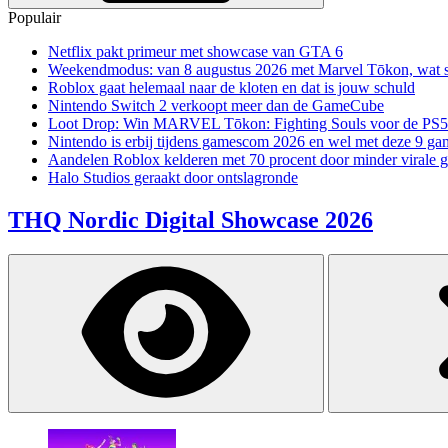
Populair
Netflix pakt primeur met showcase van GTA 6
Weekendmodus: van 8 augustus 2026 met Marvel Tōkon, wat sp
Roblox gaat helemaal naar de kloten en dat is jouw schuld
Nintendo Switch 2 verkoopt meer dan de GameCube
Loot Drop: Win MARVEL Tōkon: Fighting Souls voor de PS5
Nintendo is erbij tijdens gamescom 2026 en wel met deze 9 ga
Aandelen Roblox kelderen met 70 procent door minder virale 
Halo Studios geraakt door ontslagronde
THQ Nordic Digital Showcase 2026