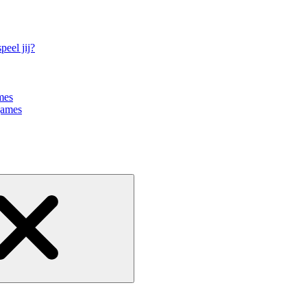
eel jij?
mes
games