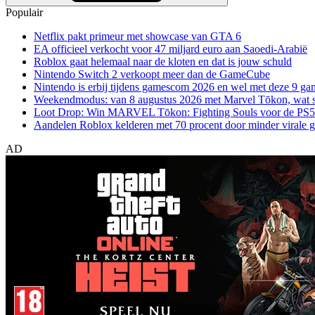
Populair
Netflix pakt primeur met showcase van GTA 6
EA officieel verkocht voor 47 miljard euro aan Saoedi-Arabië
Roblox gaat helemaal naar de kloten en dat is jouw schuld
Nintendo Switch 2 verkoopt meer dan de GameCube
Nintendo is erbij tijdens gamescom 2026 en wel met deze 9 ga
Weekendmodus: van 8 augustus 2026 met Marvel Tōkon, wat sp
Loot Drop: Win MARVEL Tōkon: Fighting Souls voor de PS5
Aandelen Roblox kelderen met 70 procent door minder virale 
AD