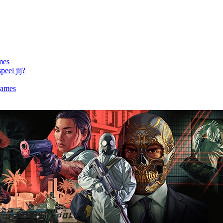
mes
eel jij?
games