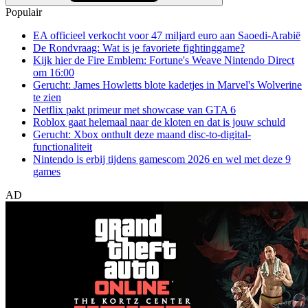
Populair
EA officieel verkocht voor 47 miljard euro aan Saoedi-Arabië
De Rondvraag: Wat is je favoriete fightinggame?
Kijk hier de Fire Emblem: Fortune's Weave Nintendo Direct
om 16:00
Gerucht: James Howletts blote kadetjes in Marvel's Wolverine
te zien
Netflix pakt primeur met showcase van GTA 6
Roblox gaat helemaal naar de kloten en dat is jouw schuld
Gerucht: Xbox onthult deze maand disc-to-digital-
functionaliteit
Nintendo is erbij tijdens gamescom 2026 en wel met deze 9
games
AD