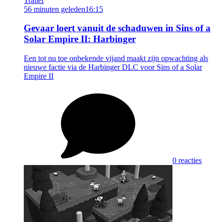
Trailer
56 minuten geleden
16:15
Gevaar loert vanuit de schaduwen in Sins of a
Solar Empire II: Harbinger
Een tot nu toe onbekende vijand maakt zijn opwachting als
nieuwe factie via de Harbinger DLC voor Sins of a Solar
Empire II
0 reacties