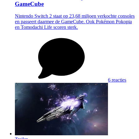
GameCube
Nintendo Switch 2 staat op 23,68 miljoen verkochte consoles
en passeert daarmee de GameCube. Ook Pokémon Pokopia
en Tomodachi Life scoren sterk.
6 reacties