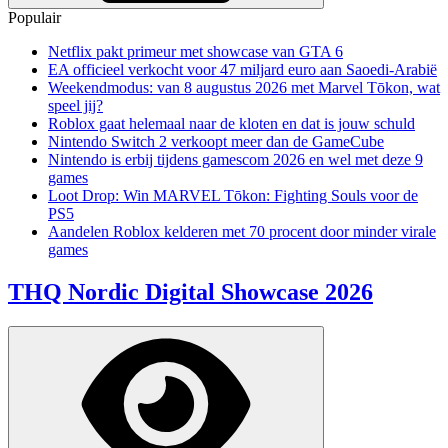
Populair
Netflix pakt primeur met showcase van GTA 6
EA officieel verkocht voor 47 miljard euro aan Saoedi-Arabië
Weekendmodus: van 8 augustus 2026 met Marvel Tōkon, wat
speel jij?
Roblox gaat helemaal naar de kloten en dat is jouw schuld
Nintendo Switch 2 verkoopt meer dan de GameCube
Nintendo is erbij tijdens gamescom 2026 en wel met deze 9
games
Loot Drop: Win MARVEL Tōkon: Fighting Souls voor de
PS5
Aandelen Roblox kelderen met 70 procent door minder virale
games
THQ Nordic Digital Showcase 2026